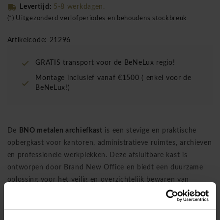
Levertijd:
5-8 werkdagen.
(*) Uitgezonderd verlofperiodes en behoudens stockbreuk
Artikelcode: 21296
GRATIS transport voor de BeNeLux regio!
Montage inclusief vanaf €1500 ( enkel voor de
BeNeLux!)
De
BNO metalen archiefkast
is een stevige en praktische
opbergkast voor kantoren, administratieve ruimtes, archieven
en professionele werkplekken. Deze afsluitbare kast is
ontworpen door Brand New Office en biedt een duurzame
oplossing voor het veilig en overzichtelijk bewaren van
dossiers, mappen, kantoorbenodigdheden en hangmappen.
✦
Merk:
Brand New Office