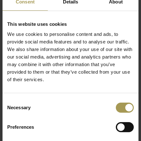
✦
Ontwerp:
Brand New Office
Consent
Details
About
Lees meer
✦
Materiaal:
gelakt metaal met slot
✦
Afwerking:
epoxylak, bestand tegen krassen en slijtage
This website uses cookies
✦
Afmetingen:
B92 x D42 x H120 cm
✦
Kleuren:
antraciet en grijs
We use cookies to personalise content and ads, to
✦
Deuren:
draaideuren met openingshoek van 115°
provide social media features and to analyse our traffic.
✦
Sluiting:
2-puntssluiting voor extra beveiliging
We also share information about your use of our site with
✦
Legplanken:
legplanken
our social media, advertising and analytics partners who
may combine it with other information that you’ve
✦
Levering:
monoblock geleverd, uit 1 stuk
provided to them or that they’ve collected from your use
✦
Montage:
geen montage nodig, direct klaar voor gebruik
of their services.
✦
Garantie:
2 jaar kwaliteitsgarantie
✦
Beschikbaarheid:
snelle levering, direct uit voorraad
leverbaar
Consent
✦
Gebruik:
kantoor, archiefruimte, administratie, coworking,
Necessary
Selection
backoffice, magazijnkantoor en projectinrichting
De
BNO metalen archiefkasten
zijn ontwikkeld voor
Preferences
bedrijven die hun kantoorruimte overzichtelijk, veilig en
efficiënt willen organiseren. Dankzij de stevige metalen