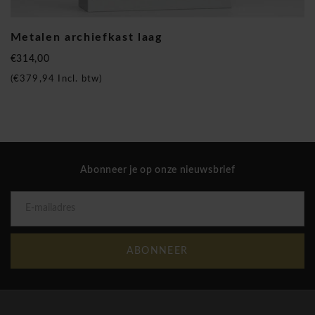
hun documenten, dossiers en kantoorbenodigdheden veilig,
overzichtelijk en duurzaam willen bewaren.
Metalen archiefkast laag
€314,00
(
€379,94
Incl. btw)
Officina en BNO zijn een merknaam van Brand New Office dat
steeds in voorraad is in ons centraal magazijn. De
Abonneer je op onze nieuwsbrief
kantoormeubelen van Officina worden binnen de 2 weken
opgebouwd op de plaats van gebruik en de BNO stoelen zijn zelfs
direct leverbaar binnen de 3-5 werkdagen. Officina is echt een
ergonomisch meubelsysteem dat bovendien de milieuvriendelijke
FSC - norm haalt. Met deze Officina kantoormeubelen kan u een
ABONNEER
volledig kantoor inrichten: verschillende soorten kasten, bureaus,
ladeblokken, vergadertafels en zelfs bureaus met dressoir zijn
beschikbaar. Verder heeft Brand New Office onder het merk BNO