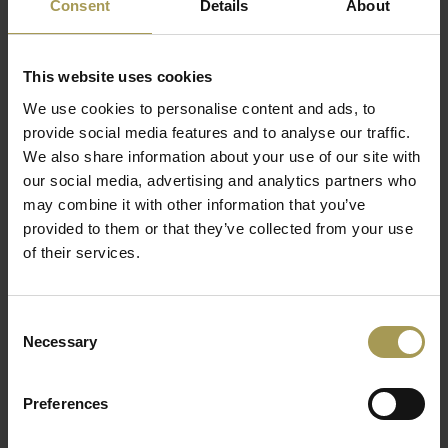
Consent
Details
About
✦
Haken:
5 verstelbare haken in matwitte kunststof
✦
Verstelling:
haak omhoog schuiven, rubberen O-ring
verplaatsen en opnieuw vastklikken
This website uses cookies
✦
Onderstel:
stabiele stalen voet
We use cookies to personalise content and ads, to
✦
Uitvoering:
natuurlijke bamboestaander met witte metalen
provide social media features and to analyse our traffic.
details en matwitte haken
We also share information about your use of our site with
✦
Andere uitvoering:
Bamboo 3 eveneens verkrijgbaar
our social media, advertising and analytics partners who
✦
Toepassing:
kantoor, ontvangstruimte, woning, winkel,
may combine it with other information that you’ve
hotel, restaurant en café
provided to them or that they’ve collected from your use
✦
Levering:
gratis levering
of their services.
Bamboo 1 is geïnspireerd op de herkenbare vorm van een
natuurlijke bamboestengel. De materiaalkeuze versterkt die
Consent
verwijzing: het warme bamboe geeft de kapstok een zachtere
Necessary
Selection
uitstraling dan de volledig stalen Bamboo Steel en brengt een
natuurlijk accent in kantooromgevingen, ontvangstruimtes en
Preferences
interieurs.
De 5 matwitte kunststof haken kunnen eenvoudig op