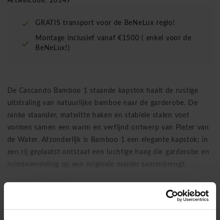
Artikelcode: 20149
GRATIS transport voor de BeNeLux regio!
Montage inclusief vanaf €1500 ( enkel voor de
BeNeLux!)
De Cascando Bamboo 1 staande kapstok haalt de rustige
uitstraling van natuurlijke bamboe naar de garderobe. De
ranke staander, matwitte haken en stabiele stalen voet
vormen samen een warm en verfijnd ontwerp van Pieter van
de Water. Afzonderlijk is Bamboo 1 een elegante kapstok; in
een rij geplaatst ontstaat een luchtige haag die garderobe en
ruimteverdeling op een originele manier samenbrengt.
✦
Merk:
Cascando
Lees meer
✦
Ontwerper:
Pieter van de Water
✦
Materiaal:
bamboe, staal en kunststof
✦
Maten:
45 x 165 cm