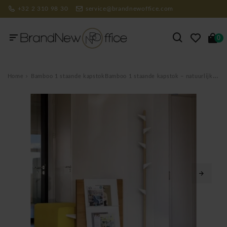
+32 2 310 98 30
service@brandnewoffice.com
0
Home
Bamboo 1 staande kapstokBamboo 1 staande kapstok – natuurlijke designkapstok in bamboe met 5 verstelbare witte haken