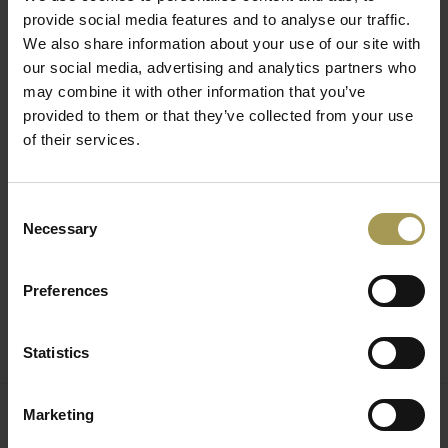
provide social media features and to analyse our traffic.
en haal de duurzame stukken rechtstreeks bij u thuis.
We also share information about your use of our site with
U hoeft zich geen zorgen te maken over stoelen met stalen
our social media, advertising and analytics partners who
poten. De opmerkelijke sterke punten van het materiaal zijn
may combine it with other information that you’ve
de belangrijkste reden voor het gebruik ervan bij de
provided to them or that they’ve collected from your use
productie van meubels.
of their services.
Voordelen van staal:
- Stabiel en stevig
Consent
- Duurzaam en gemakkelijk in onderhoud
Necessary
Selection
- Recyclebaar en dus milieuvriendelijk
Preferences
De synthetische vezel Softy (100% polyester) wordt vaak
gebruikt in de meubelproductie vanwege de veelzijdige
Statistics
toepasbaarheid. Er zijn ook dimensionaal stabiele en
ondersteunende eigenschappen.
Marketing
Voordelen Softy-hoes:
Gerelateerde producten