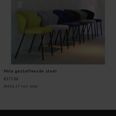
regio. Jan Kurtz Mila stoelel
Mila gestoffeerde stoel
€377,00
(
€456,17
Incl. btw)