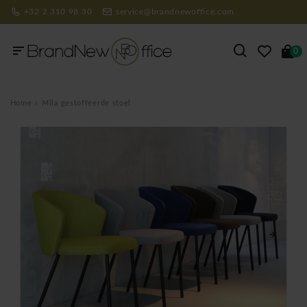
+32 2 310 98 30
service@brandnewoffice.com
0
Home
Mila gestoffeerde stoel