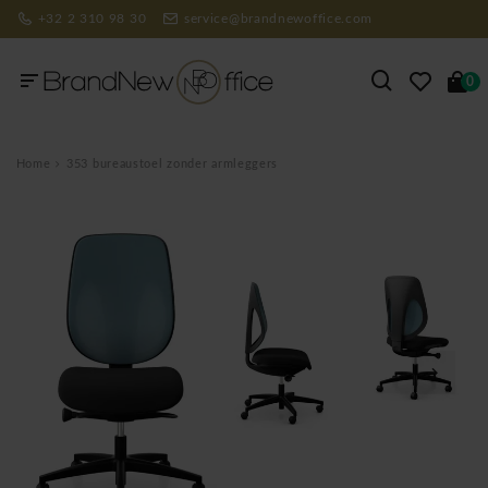
+32 2 310 98 30
service@brandnewoffice.com
0
Home
353 bureaustoel zonder armleggers