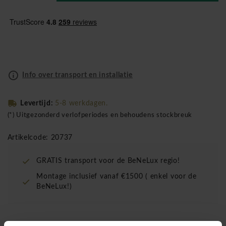
Info over transport en installatie
Levertijd:
5-8 werkdagen.
(*) Uitgezonderd verlofperiodes en behoudens stockbreuk
Artikelcode: 20737
GRATIS transport voor de BeNeLux regio!
Montage inclusief vanaf €1500 ( enkel voor de
BeNeLux!)