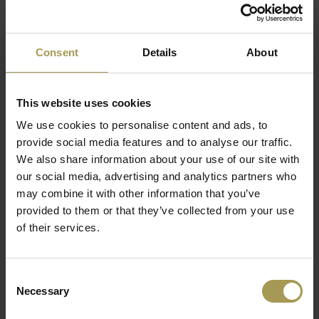
De Giroflex 353 bureaustoel zonder armleggers
is de stoel die zich leent voor een persoonlijke
touch. Met zijn innovatieve mechanisme past hij
zich automatisch aan de gebruiker aan.
Consent
Details
About
Ontwerp:
Paolo Fancelli voor Giroflex
Materiaal:
kunststof voet, Extreme stof (100.000
This website uses cookies
martindale), 3D-spacer netstofering
We use cookies to personalise content and ads, to
Zitmaten:
40-52h x 70b x 60d cm
provide social media features and to analyse our traffic.
Lees meer
We also share information about your use of our site with
Technische eigenschappen:
Bureaustoel
our social media, advertising and analytics partners who
met Sychroonmechanisme, Automatic Move, Rug 3D-
may combine it with other information that you’ve
spacer fabric, Verstelbare zitdiepte en hoogte
provided to them or that they’ve collected from your use
verstelbare rugleuning,
Optioneel:
wielen voor harde
of their services.
vloeren en 2-D of 4-D armsteunen in hoogte verstelbaar,
voet in aluminium
Consent
Normen/test:
EN 1335, LGA/GS
Necessary
Selection
Milieu info:
EU Ecolabel, Oeko-Tex® Standard 100,
100% vrij van zware metalen en schadelijke chemicaliën,