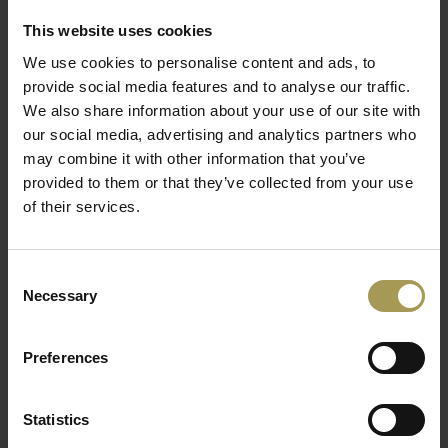
Ontwerp:
Mathias De Ferm voor Joli
This website uses cookies
Materiaal:
keramiek tafelblad en poten van roestvrij
We use cookies to personalise content and ads, to
staal
Lees meer
provide social media features and to analyse our traffic.
Maten:
180-200-250-300 cm x 100/110cm x h75cm
We also share information about your use of our site with
Kleur:
Zie bijlage
our social media, advertising and analytics partners who
Levering en professionele installatie zijn inbegrepen
may combine it with other information that you’ve
voor de BeNeLux
provided to them or that they’ve collected from your use
of their services.
Ze zijn geschikt voor zowel binnen als buiten, zijn licht en
solide, en verkrijgbaar in veelzijdige afwerkingen met een
reeks tafelbladen. Een opvallend detail is dat de poten vanuit
Consent
een centraal punt naar buiten zijn gekanteld, waardoor het
Necessary
Selection
geheel een nog lichtere uitstraling krijgt.
De Joli Curve Faux elyps tafel keramiek past in elk interieur.
Preferences
Deze uitvoering is verkrijgbaar in verschillende kleuren en
maten onderhoudsvrij keramiek.
Statistics
De uitnodigende Curve Faux elyps tafel uit keramiektafel