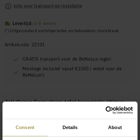
Info over transport en installatie
Levertijd:
6-8 weken
(*) Uitgezonderd verlofperiodes en behoudens stockbreuk
Artikelcode: 22101
GRATIS transport voor de BeNeLux regio!
Montage inclusief vanaf €1500 ( enkel voor de
BeNeLux!)
Joli Curve Faux elyps tafel keramiek: chique,
tijdloos design ontmoet hedendaagse innovatie
en een vleugje landelijke stijl in deze prachtige
eettafel. Het slimme ontwerp van deze tafel
Consent
Details
About
zorgt ervoor dat de tafelpoten niemand in de
weg zitten.