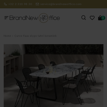
+32 2 310 98 30
service@brandnewoffice.com
0
Home
Curve Faux elyps tafel keramiek