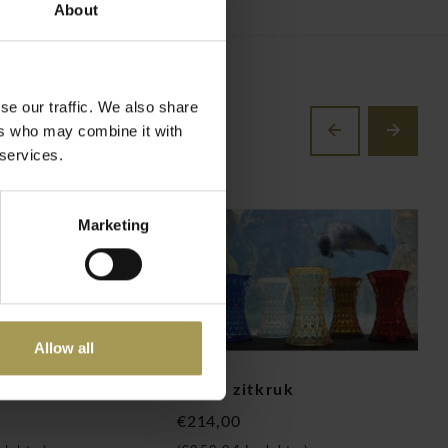
About
se our traffic. We also share
ers who may combine it with
 services.
Marketing
Allow all
vaas
Stone zitkruk
P
€214,00
€