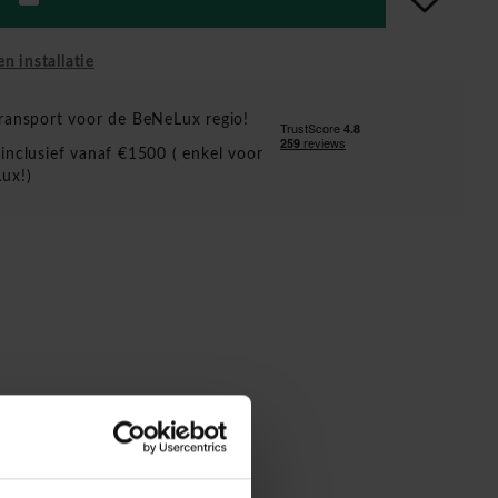
en installatie
ransport voor de BeNeLux regio!
inclusief vanaf €1500 ( enkel voor
ux!)