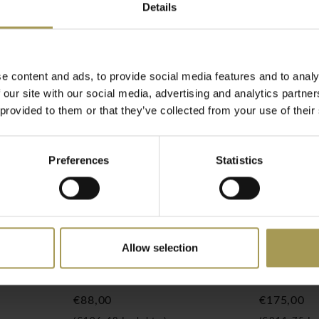
 waarmee het gemaakt
Details
 en is bovendien geschikt
e content and ads, to provide social media features and to analy
 our site with our social media, advertising and analytics partn
 provided to them or that they’ve collected from your use of their
Preferences
Statistics
 is van Italiaanse afkomst.
or Giulio Castelli en
bolen van Italiaans design
ureautafels, tafels,
Allow selection
cessoires, wisten ze de
rok dan ook de aandacht
Moon schaal
Shanghai 
icia Urquiola, Tokujin
€88,00
€175,00
 waarde in de designwereld