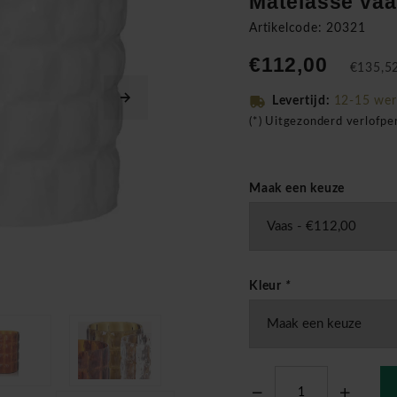
Matelassé va
Artikelcode: 20321
€112,00
€135,52
Levertijd:
12-15 we
(*) Uitgezonderd verlofp
Maak een keuze
Kleur
*