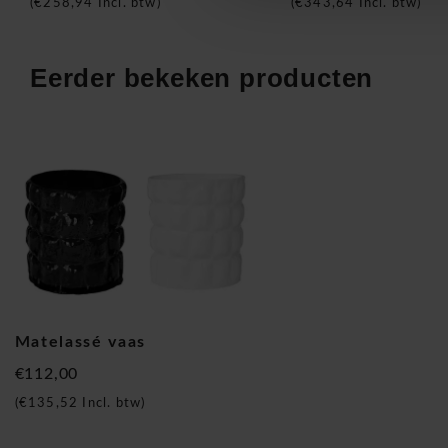
(
€258,94
Incl. btw)
(
€343,64
Incl. btw)
Kartell Matelassé vaas
Eerder bekeken producten
Matelassé vaas
€112,00
(
€135,52
Incl. btw)