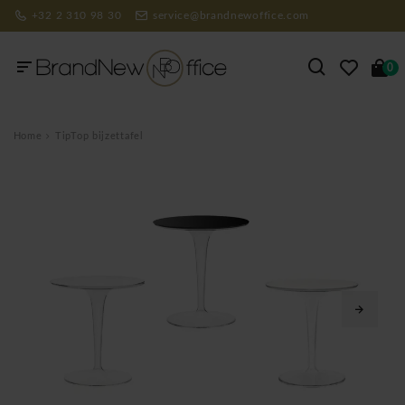
+32 2 310 98 30
service@brandnewoffice.com
0
Home
TipTop bijzettafel