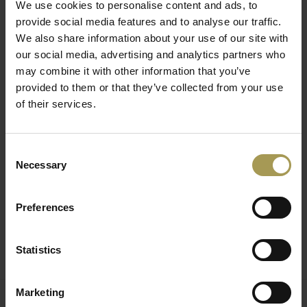
We use cookies to personalise content and ads, to
Deze tafel is een ontwerp van Philippe Stack en Eugeni
provide social media features and to analyse our traffic.
Quitllet en werd vervaardigd uit PMMA. De Tip Top is de
We also share information about your use of our site with
grote broer van de kleine TipTop Mono Bijzettafel. Het
our social media, advertising and analytics partners who
verschil is dat dit een meerkleurige versie betreft. De TipTop
may combine it with other information that you’ve
is een tafel van Kartell met een rond blad is ideaal om een
provided to them or that they’ve collected from your use
aantal voorwerpen op te plaatsen. Deze design bijzettafel is
of their services.
een kleine, lichte en veelzijdige bijzettafel dat bestaat uit een
onderstuk van één stuk waarop een rond blad rust met een
diameter van 48 cm.
Consent
Necessary
Selection
Het levendige en lichte tafeltje vindt een plaats in elke hoek
van uw huis, op kantoor, in een hotel of op restaurant. De
glanzende kleuren van de TipTop bijzettafel maakt van dit
Preferences
designobject een nog levendigere en opvallendere
verschijning. De TipTop tafel is beschikbaar in transparant:
Statistics
kristal en ondoorzichtig wit en zwart.
Marketing