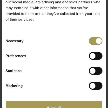
afmetingen (in bijlage afgebeeld).
our social media, advertising and analytics partners who
may combine it with other information that you’ve
provided to them or that they’ve collected from your use
of their services.
Consent
Necessary
Selection
Preferences
Onze wash+Dry collectie van Kleentex biedt een
breed gamma van uitzonderlijke tapijten, voetmatten,
deurmatten en schoonloopmatten voor maximaal comfort.
Statistics
Blijvende slipvast nitrilrubbere matten zijn esthetisch en
Gerelateerde producten
gemaakt van hoogwaardige materialen. Onze vele modellen
Marketing
en stijlen - verschillen van deurmat tot deurmat - kunnen
perfect de sfeer creëren die bij uw levensstijl past. Kleentex
staat bekend om zijn creatieve, elegante en functionele
tapijten, maar bovendien zijn de High-twist nylon tapijten
Allow all