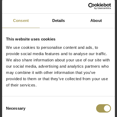
Functionaliteit, bruikbaarheid en veelzijdigheid
maken Mara Gate Training plooitafels op wielen
Consent
Details
About
tot een multifunctionele, lichte en handige
oplossing die is ontworpen om de meest
innovatieve onderwijscontexten te bieden.
This website uses cookies
We use cookies to personalise content and ads, to
Ontwerp:
Mara, 2020
provide social media features and to analyse our traffic.
Maten:
72h x 50d x 65/133b cm
We also share information about your use of our site with
Materiaal:
geverfd stalen frame en een melamine
our social media, advertising and analytics partners who
Lees meer
tafelblad(19mm)
may combine it with other information that you’ve
Gecertificeerd EN 1729 als schoolbank
provided to them or that they’ve collected from your use
Stapelbaar
of their services.
Minimum order van 10 stuks nodig
Optioneel:
modesty panel onder tafelblad mogelijk
Worden ongemonteerd geleverd(flatpacked) -
Consent
Professionele installatie(enkel BeNeLux) inclusief vanaf
Necessary
Selection
1.500€ goederenwaarde