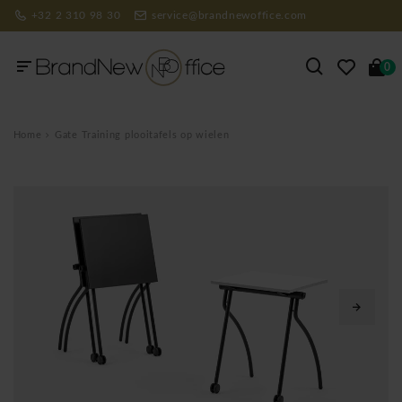
+32 2 310 98 30
service@brandnewoffice.com
0
Home
Gate Training plooitafels op wielen