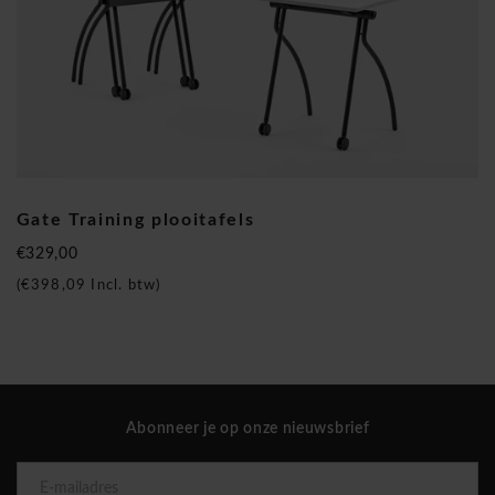
Mara zet zich in voor respect voor het milieu, duurzame
ontwikkeling en intelligente consumptie. Van ontwerp tot
productie, elke stap wordt zorgvuldig doordacht en
geanalyseerd, rekening houdend met de impact op het
milieu, waarbij wordt geprobeerd energieverspilling en
materiaalverspilling tot een minimum te beperken.
Mara Gate Training plooitafels op wielen
Gate Training plooitafels
€329,00
(
€398,09
Incl. btw)
Abonneer je op onze nieuwsbrief