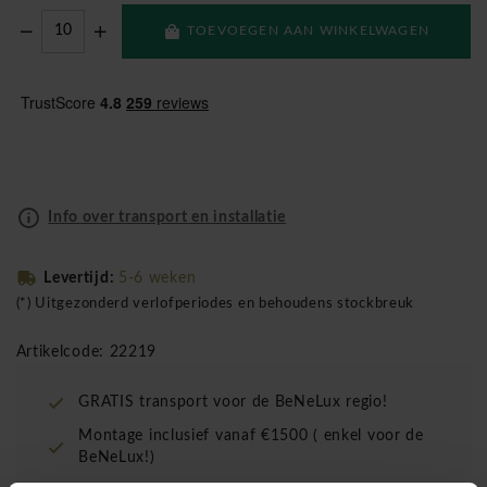
TOEVOEGEN AAN WINKELWAGEN
Info over transport en installatie
Levertijd:
5-6 weken
(*) Uitgezonderd verlofperiodes en behoudens stockbreuk
Artikelcode: 22219
GRATIS transport voor de BeNeLux regio!
Montage inclusief vanaf €1500 ( enkel voor de
BeNeLux!)