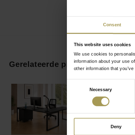
Kabeldoorgang midden +Mediabox(met klep in het midd
elektrificatie: (4x230V, 2xRJ45, 1xUSB, 1xHDMI)
Aanbouw kan men zowel links als rechts plaatsen - l
Consent
afgesloten worden
Worden ongemonteerd geleverd(flatpacked) - Profession
BeNeLux) inclusief vanaf 1.500€ goederenwaarde
This website uses cookies
Het MDD Ogi-Q bureau met lowboard is de perfecte keuze v
We use cookies to personalis
ergonomisch en representatief kantoormeubilair. Dit bureau
information about your use of
Gerelateerde producten
hoogste eisen op het gebied van functionaliteit en design, w
other information that you’ve
zowel individuele werkplekken als teamomgevingen. Het Og
Consent
om flexibiliteit te bieden in het inrichten van werkruimtes, 
Necessary
Selection
leidinggevenden.
Kwaliteit en design voor uw werkplek
Het Ogi-Q bureau van MDD is verkrijgbaar met werkbladen
lengte en biedt verschillende configuraties voor uw kantoorr
Deny
Individuele bureaus