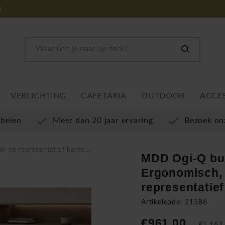
m
VERLICHTING
CAFETARIA
OUTDOOR
ACCE
ubelen
Meer dan 20 jaar ervaring
Bezoek o
epresentatief kantoorontwerp
MDD Ogi-Q bu
Ergonomisch, 
representatie
Artikelcode: 21586
€961,00