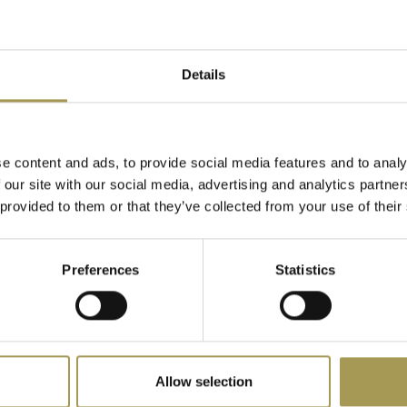
de BeNeL
en van uw bureau +
adekast in aanbouw kan
Details
ele installatie(enkel
oor wie op zoek is naar
e content and ads, to provide social media features and to analy
systeem voldoet aan de
 our site with our social media, advertising and analytics partn
aardoor het ideaal is voor
 provided to them or that they’ve collected from your use of their
i-Q systeem is ontworpen
van projectteams tot
Preferences
Statistics
 van 160 cm of 180 cm
uimte, zoals:
Allow selection