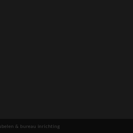
sionele werkplek.
ormige bureaus, en
lijkheid om bureaus te
en.
 en georganiseerde
n in een
-20 werkdagen in een
liteit uitstraalt.
elen & bureau inrichting