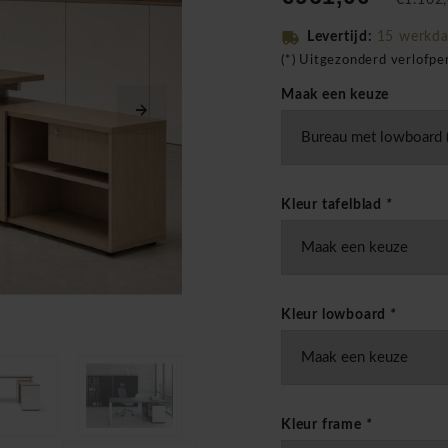
€1.162,
Levertijd:
15 werkd
(*) Uitgezonderd verlofp
Maak een keuze
Kleur tafelblad
*
Kleur lowboard
*
Kleur frame
*