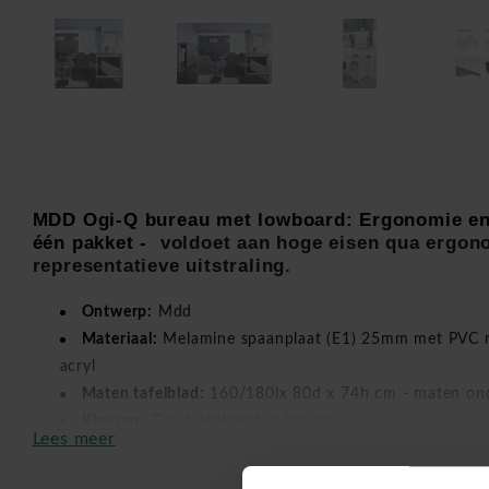
MDD Ogi-Q bureau met lowboard: Ergonomie en 
één pakket -
voldoet aan hoge eisen qua ergono
representatieve uitstraling.
Ontwerp:
Mdd
Materiaal:
Melamine spaanplaat (E1) 25mm met PVC ra
acryl
Maten tafelblad:
160/180lx 80d x 74h cm - maten on
Kleuren:
Zie stalenkaart in bijlage
Lees meer
Kabelmanagement optioneel:
Kabeldoorgang(links en 
ronde doorgang), Kabeldoorgang midden (met klep in he