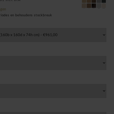
81 Incl. btw
agen
eriodes en behoudens stockbreuk