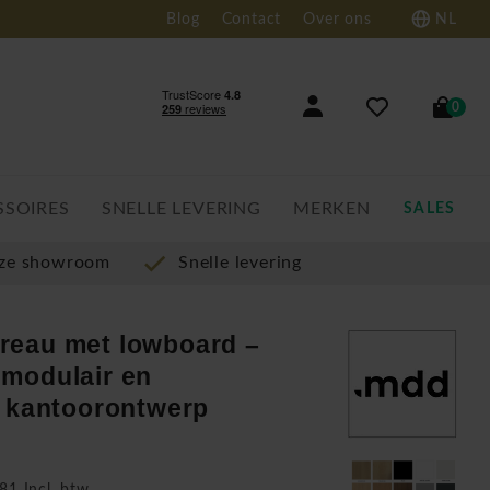
Blog
Contact
Over ons
NL
0
SSOIRES
SNELLE LEVERING
MERKEN
SALES
nze showroom
Snelle levering
reau met lowboard –
modulair en
f kantoorontwerp