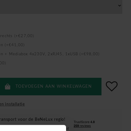
/rechts (+€27,00)
en (+€41,00)
en + Mediabox 4x230V, 2xRJ45, 1xUSB (+€98,00)
00)
TOEVOEGEN AAN WINKELWAGEN
en installatie
ransport voor de BeNeLux regio!
inclusief vanaf €1500 ( enkel voor