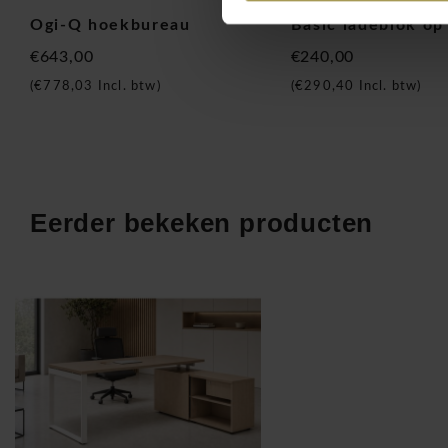
Bureaus in L-vorm
Ogi-Q hoekbureau
Basic ladeblok op
Eilandbureaus
€643,00
€240,00
Bureaus met lowboard of dressoir
(
€778,03
Incl. btw)
(
€290,40
Incl. btw)
Dankzij de verschillende kleuropties voor de bureaubladen, 
berk, walnoot, cacao, antraciet, aluminium, en wit, kunt u 
uw kantoorinrichting. Het frame is verkrijgbaar in wit, antrac
wat bijdraagt aan het moderne, strakke design.
Flexibiliteit en samenwerking met Ogi-Q eiland
Eerder bekeken producten
Het Ogi-Q systeem is ideaal voor projectteams en callcenter
vereisen. Dankzij de modulaire opbouw kunt u bureaus met 
opstellingen creëren die geschikt zijn voor meer dan 10 per
kunnen eenvoudig worden gecombineerd om een flexibele we
waardoor grote open werkruimtes optimaal benut kunnen w
Oplossingen voor leidinggevenden
De Lowboard bureaus of bureaus met dressoir zijn uitermate
leidinggevend personeel. Deze bureaus bieden voldoende op