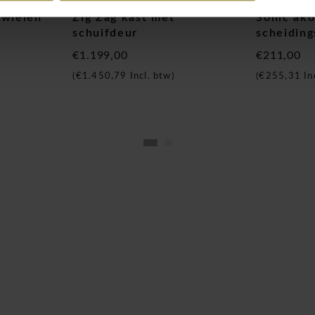
 wielen
Zig Zag kast met
Sonic ako
schuifdeur
scheidin
€1.199,00
€211,00
waaronder eik, wengé,
(
€1.450,79
Incl. btw)
(
€255,31
In
het bureau afstemmen op
iet, of aluminiumkleur,
bureaus
s die veel samenwerking
elkaar verbinden en
sonen. De bureau eilanden
rkplek te creëren,
orden.
 geschikt voor
bergruimte en een