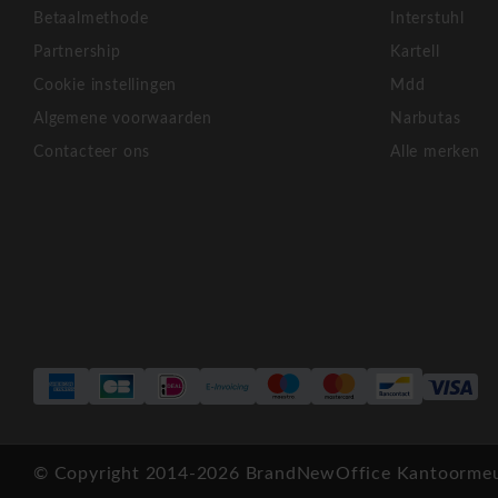
Betaalmethode
Interstuhl
Ergonomisch en representatief design voor een profes
Partnership
Kartell
Modulaire configuraties voor individuele bureaus, L-v
Cookie instellingen
Mdd
eilandbureaus.
Ideaal voor projectteams en callcenters, met de moge
Algemene voorwaarden
Narbutas
verbinden voor opstellingen met meer dan 10 werkplekk
Contacteer ons
Alle merken
Kabelbeheeroplossingen met Mediabox voor een nette
werkplek.
Snelle levering en professionele montage.
Bestel vandaag en werk binnen 15 - 20 werkdage
hoogwaardige kantooromgeving
Bestel vandaag uw MDD Ogi-Q bureaus en werk binnen 15 
moderne en functionele werkruimte die de juiste design en kwa
© Copyright 2014-2026 BrandNewOffice Kantoormeub