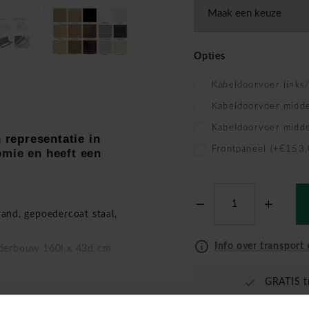
Opties
Kabeldoorvoer links
Kabeldoorvoer midd
Kabeldoorvoer midd
representatie in
Frontpaneel (+€153,
mie en heeft een
nd, gepoedercoat staal,
Info over transport 
derbouw 160l x 43d cm
GRATIS t
rechts van het bureau
t midden van uw bureau),
Montage 