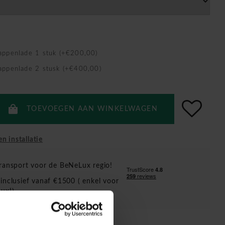
appenlade 1 stuk (+€200,00)
appenlade 2 stusk (+€400,00)
TOEVOEGEN AAN WINKELWAGEN
en installatie
ransport voor de BeNeLux regio!
inclusief vanaf €1500 ( enkel voor
ux!)