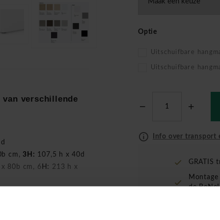
Optie
Uitschuifbare hangm
Uitschuifbare hangm
 van verschillende
Info over transport 
nd
0b cm,
3H:
107,5 h x 40d
GRATIS t
 x 80b cm, 6
H:
213 h x
Montage 
de BeNeL