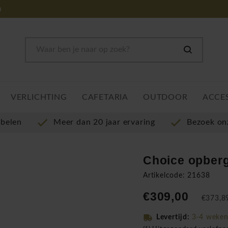
m
VERLICHTING
CAFETARIA
OUTDOOR
ACCE
ubelen
Meer dan 20 jaar ervaring
Bezoek o
Choice opber
Artikelcode: 21638
€309,00
€373,89
Levertijd:
3-4 weke