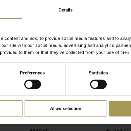
eubelen en
de Choice kasten kan de
Details
ndividuele werkruimtes. U
umenten veilig
van een hangmappenlade om
e content and ads, to provide social media features and to analy
 our site with our social media, advertising and analytics partn
seerde en moderne
 provided to them or that they’ve collected from your use of their
P (birch), T (beech), D1
 in bijlage. Er zijn 5
Preferences
Statistics
og.
(melamine) met 1 mm
25kg.
le kantoormeubelen van dit
Allow selection
leuren aanvragen alsook
 werkplek
Nova wood
Nova woo
elen binnen de 20-25
kantoormeubelen
Fenix
alisten.
€550,00
€1.249,00