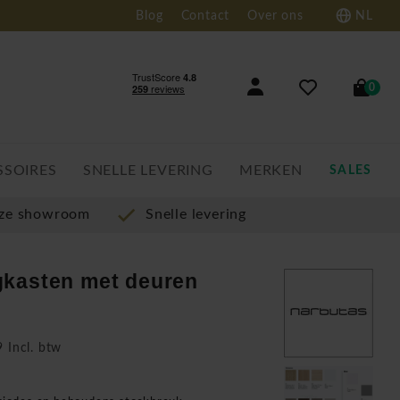
Blog
Contact
Over ons
NL
0
SSOIRES
SNELLE LEVERING
MERKEN
SALES
nze showroom
Snelle levering
gkasten met deuren
 Incl. btw
n