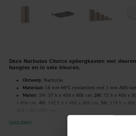
Deze Narbutas Choice opbergkasten met deuren
hoogtes en in vele kleuren.
Ontwerp:
Narbutas
Materiaal:
18 mm MFC (melamine) met 1 mm ABS-ra
Maten:
1H: 37 h x 40d x 80b cm,
2H:
72 h x 40d x 8
x 80b cm,
4H:
142,5 h x 40d x 80b cm,
5H:
178 h x 40d
40d x 80/100b cm
Kleur:
zie stalenkaart bijlage
Lees meer
Goederen worden standaard ongemonteerd geleverd