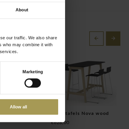
About
se our traffic. We also share
ers who may combine it with
 services.
Marketing
Allow all
d bench HPL of
Hoge tafels Nova wood
C
€628,00
€