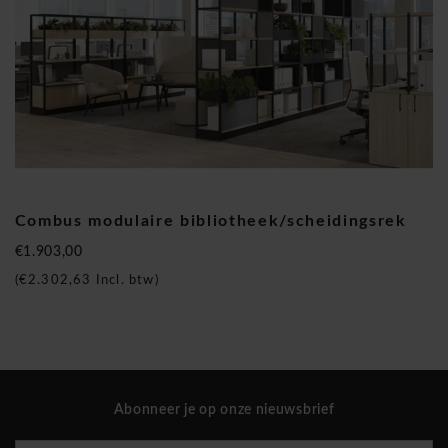
Planken voor plantenbakken –
een geschikte oplossing voor
kleinere ruimtes; bijvoorbeeld het afscheiden en realiseren
van werkruimtes.
Stellingkasten voor montage op kasten –
deze optie
combineert de mogelijkheden van zowel open als gesloten
rekken, ook afsluitbare kasten voor het opbergen van
spullen.
Een breed scala aan functionaliteiten
Combus modulaire bibliotheek/scheidingsrek
Combus is een uitstekend hulpmiddel voor het indelen en
€1.903,00
realiseren van functionele kantoorruimtes voor veelzijdige
(
€2.302,63
Incl. btw)
gebruiksmogelijkheden. Dit rekkensysteem kan gebruikt
worden in het midden van een ruimte, tegen een muur of in
de vorm van een hoek. Met deze collectie kunt u de ruimtes
in uw open kantoor indelen om ze de privacy te geven die ze
nodig hebben. Hogere en meer gesloten planken kunnen
Abonneer je op onze nieuwsbrief
bijvoorbeeld een meer besloten werk- of loungeruimte
creëren, terwijl kortere planken ruimtes kunnen definiëren