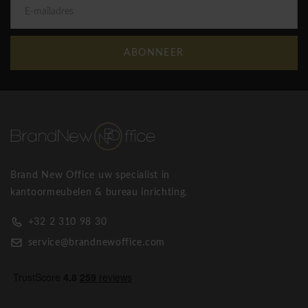
waar werknemers zich niet van elkaar gescheiden voelen.
Handige integratie van opslag en planten
ABONNEER
U kunt het Combus rekkensysteem gebruiken voor het
handig opbergen van veel artikelen. Kies uit gesloten of open
rekken, met vakken en lades. Gebruik een boekensteun als
extra accessoire om boeken netjes op te bergen. Met de
plantenbakken voeg je eenvoudig planten toe om een biofiele
kantooromgeving te creëren. Het toevoegen van planten op
kantoor zorgt niet alleen voor een leuke touch - groene
Brand New Office uw specialist in
ruimtes verbeteren onze stemming en verminderen
kantoormeubelen & bureau inrichting.
stressniveaus, wat vooral belangrijk is in een werkomgeving.
+32 2 310 98 30
Milieuvriendelijk
service@brandnewoffice.com
Het product is ontwikkeld volgens eco-design principes. Er
zijn technische oplossingen toegepast die alleen het minimale
materiaal gebruiken dat nodig is. Dit betekent dat we niet
onnodig middelen verspillen. Ook het gebruik van metaal,