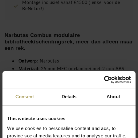
Montage inclusief vanaf €1500 ( enkel voor de
BeNeLux!)
Narbutas Combus modulaire
bibliotheek/scheidingsrek, meer dan alleen maar
een rek.
Ontwerp:
Narbutas
Materiaal:
25 mm MFC (melamine) met 2 mm ABS-
kanten, 25x25 mm gelaste metalen buis, 99%
recyclebaarheid
Maten:
verschillende maten mogelijk - op aanvraag
Consent
Details
About
Lees meer
Milieuvriendelijkheid:
Het product is ontwikkeld
volgens eco-design principes. Er zijn technische
oplossingen toegepast die alleen het minimale materiaal
This website uses cookies
gebruiken dat nodig is. Dit betekent dat we niet onnodig
We use cookies to personalise content and ads, to
middelen verspillen. Ook het gebruik van metaal,
provide social media features and to analyse our traffic.