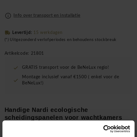
Info over transport en installatie
Levertijd:
15 werkdagen
(*) Uitgezonderd verlofperiodes en behoudens stockbreuk
Artikelcode: 21801
GRATIS transport voor de BeNeLux regio!
Montage inclusief vanaf €1500 ( enkel voor de
BeNeLux!)
Handige Nardi ecologische
scheidingspanelen voor wachtkamers
Ontwerp:
BNO voor Brand New Office