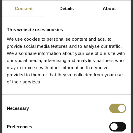
Materia
al:
Golfkarton, Transparante PET panelen
Consent
Details
About
Maten:
85l x 150h x 60d cm
De urgentie van Covid-19 toonde duidelijk het belang aan
van een heroverweging van de omgevingen waarin ons
This website uses cookies
Lees meer
dagelijks leven plaatsvindt, zowel op het werk als in onze
We use cookies to personalise content and ads, to
vrije tijd, en combineert het belang van het bewaren van
provide social media features and to analyse our traffic.
voldoende sociale afstand met onze behoefte aan
We also share information about your use of our site with
socialisatie.
our social media, advertising and analytics partners who
Daarom hebben we een collectie elementen bedacht die
may combine it with other information that you’ve
gemaakt zijn met eco-duurzame materialen uit 100%
provided to them or that they’ve collected from your use
recyclebaar materiaal, waardoor we een boeiende esthetiek
of their services.
combineren met oplossingen met een lage impact op het
milieu.
Consent
Covid-19 studie op oppervlak
Necessary
Selection
scheidingswand voor kantoren
Volgens een studie van het New England Journal of Medicine
Preferences
(NEJM) hebben papier en karton een vervaltijd van 24 uur