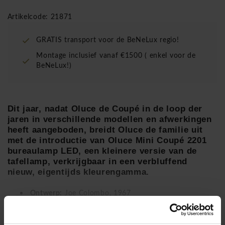
Artikelcode: 21871
GRATIS transport voor de BeNeLux regio!
Montage inclusief vanaf €1500 ( enkel voor de
BeNeLux!)
Dit jaar, nadat Oluce de Coupé in de loop der
jaren in verschillende modellen en afwerkingen
heeft aangeboden, breidt Oluce de familie uit
met de introductie van Oluce Mini Coupé 2201
bureaulamp LED, een kleinere versie van de
tafellamp, verkrijgbaar in een verbluffend
nieuw, eigentijds kleurengamma.
Ontwerp:
Joe Colombo, 1967
Materiaal
:
metaal verchroomd, aluminium
Lees meer
Maten
:
34h x 23b cm