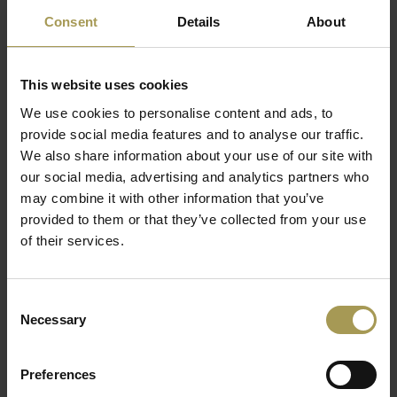
Licht:
1 x max 5W G9 (LED) 3000°K 300 lm CRI>85
Consent
Details
About
Winnaar:
International design award
Dimbaar
Inclusief lichtbron
This website uses cookies
De tinten glanzend zwart, anodisch brons, mosterdgeel en
We use cookies to personalise content and ads, to
scharlakenrood brengen verve en frisse moderniteit in deze
provide social media features and to analyse our traffic.
kleinere versie van een van de beroemdste en meest
We also share information about your use of our site with
bewonderde lampen ter wereld.
our social media, advertising and analytics partners who
may combine it with other information that you’ve
Met een hoogte van 34 cm en in gloednieuwe kleuren
provided to them or that they’ve collected from your use
behoudt de Mini Coupé op geestige wijze alle kracht die Joe
of their services.
Colombo's ontwerpen uit de jaren 60 gemeen hebben, een
tijd waarin design een functie wilde vervullen en tegelijkertijd
een esthetisch statement maakte, wanneer geëxperimenteerd
Consent
werd met nieuwe materialen, kleurgebruik, beweging en de
Necessary
Selection
wens om nieuwe wegen in te slaan waren de rode draad in
zijn creaties.
Preferences
De Mini Coupé, met zijn chromen steel en halfcilindrische