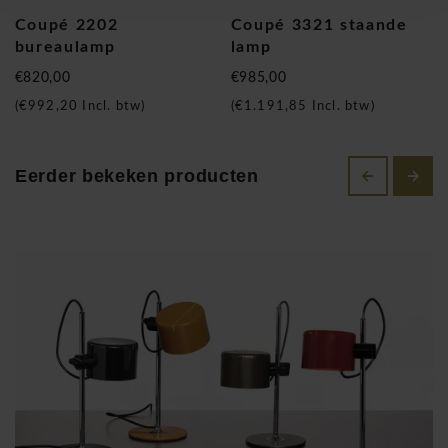
Giuseppe Ostuni, dit maakt van Oluce het oudste Italiaanse
Coupé 2202
Coupé 3321 staande
lichtontwerp bedrijf dat vandaag nog steeds actief is. Voor
bureaulamp
lamp
de oorlog bestond alleen Gino Sarfatti's Arteluce, dat
€820,00
€985,00
verdween in de late jaren '90, terwijl in 1948 de nieuwe
(
€992,20
Incl. btw)
(
€1.191,85
Incl. btw)
merken Azucena en Lamperti geboren werden, gevolgd door
Arredoluce en Stilnovo in de jaren 1950. Maar door de vele
jaren heen waren het vooral Arteluce, Azucena en Oluce die
Eerder bekeken producten
de Italiaanse lampensector domineerden. Oluce heeft door
de jaren heen naam en faam gemaakt en werkte samen met
tal van gerenomeerde designers samen zoals: Archivio
Storico O Luce, Tito Angnoli, Vico Magistretti, Marco Zanuso
en natuurlijk de legendarische Joe Colombo die de Coupé
2202 bureaulamp maakten. Joe Colombo beleefde in
verschillende gebieden van de kunst ervaringen, van de
informele schilderkunst tot design-en functionele meubels,
waarna hij zich sinds 1963 wijdt aan industriële ontwerpen
voor de massa-productie. Door te experimenteren met
nieuwe materialen en het gebruik van de meest