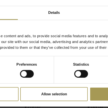
or eenvoudig meerdere
Details
e kasten een vlakke
aad in 1 kolom of 2
e content and ads, to provide social media features and to analy
n de kast is standaard
 our site with our social media, advertising and analytics partn
 zes kleuren: wit
 provided to them or that they’ve collected from your use of their
AL1015), rood (RAL2004),
Preferences
Statistics
leutels;
Allow selection
st 2-4-6
PH garderobekast 2-4-6
Metalen v
or extra stabiliteit;
deuren
scheiding
110 graden worden geopend;
€276,00
€189,00
en prima ventilatie