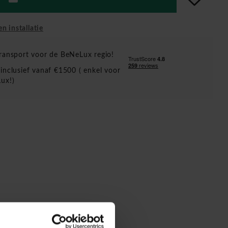
en installatie
ransport voor de BeNeLux regio!
inclusief vanaf €1500 ( enkel voor
ux!)