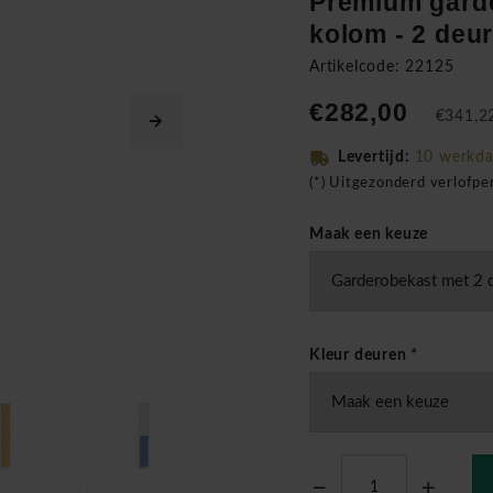
Premium gard
kolom - 2 deu
Artikelcode: 22125
€282,00
€341,22
Levertijd:
10 werkd
(*) Uitgezonderd verlofp
Maak een keuze
Kleur deuren
*