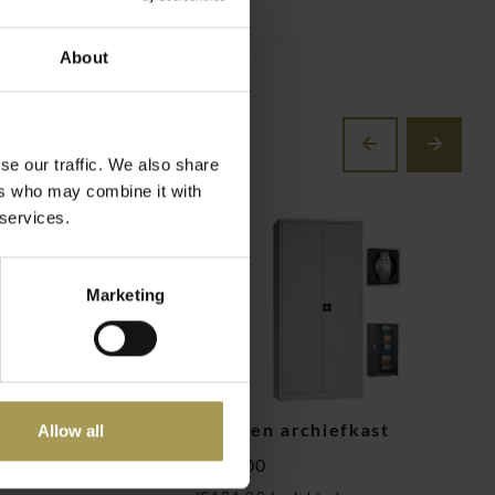
About
se our traffic. We also share
ers who may combine it with
 services.
Marketing
Allow all
estiairekast met
Metalen archiefkast
M
 1-3 deuren
€359,00
€