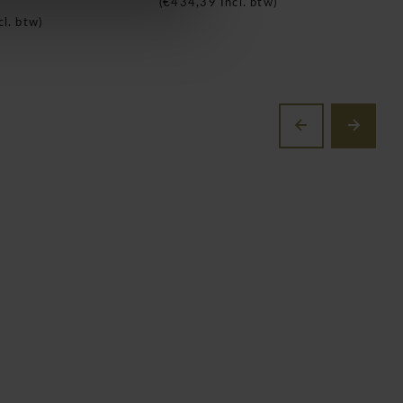
(
€434,39
Incl. btw)
cl. btw)
(