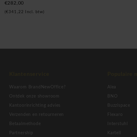
€282,00
kantoor inrichten: verschillende soorten kasten, bureaus, ladebl
(
€341,22
Incl. btw)
zelfs bureaus met dressoir zijn beschikbaar. Verder heeft Brand
BNO ook tal van zelf
gecreëerde bureaustoelen, bezoekersstoele
gewoon stoelen voor bij u thuis of in de Horeca. Deze stoelen zij
de projectmarkt omdat ze de nodige ergonomische vereisten heb
Bovendien zijn ze ook nog onklopbaar in prijs! Bestel vandaag no
kantoormeubilair en BNO stoelen en werk deze week nog in uw 
Premium garderobekasten metaal 1 kolom - 2 deuren
Klantenservice
Populaire 
Waarom BrandNewOffice?
Alea
Ontdek onze showroom
BNO
Kantoorinrichting advies
Buzzispace
Verzenden en retourneren
Flexaro
Betaalmethode
Interstuhl
Partnership
Kartell