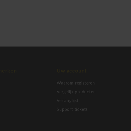
okken, vergadertafels en
 New Office onder het merk
n, vergadersstoelen of
n ook perfect inzetbaar voor
ben met het nodige design.
g uw Officina
vernieuwde omgeving!
merken
Uw account
Waarom registeren
Vergelijk producten
Verlanglijst
Support tickets