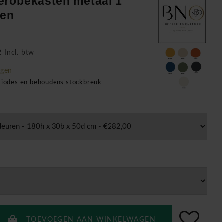
erobekasten metaal 1
ren
 Incl. btw
agen
eriodes en behoudens stockbreuk
TOEVOEGEN AAN WINKELWAGEN