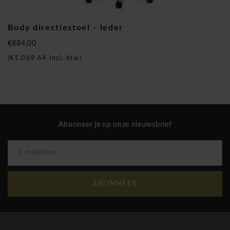
Brand New Office is officiële verdeler van het merk voor de
BeNeLux.
Body directiestoel - leder
Sitland Body Directiestoel
€884,00
(
€1.069,64
Incl. btw)
Abonneer je op onze nieuwsbrief
ABONNEER