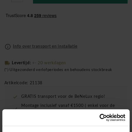
Info over transport en installatie
Levertijd:
+- 20 werkdagen
(*) Uitgezonderd verlofperiodes en behoudens stockbreuk
Artikelcode: 21138
GRATIS transport voor de BeNeLux regio!
Montage inclusief vanaf €1500 ( enkel voor de
BeNeLux!)