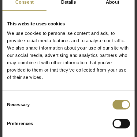
Consent
Details
About
De Sitland Body directiestoel
en zijn comfortabel
gevoerd en bekleed met mooi eco leder of echt
rundsleder(Europees leder).
This website uses cookies
Ontwerp:
Sitland
We use cookies to personalise content and ads, to
Maten:
42-52h x 49b x 47d cm
provide social media features and to analyse our traffic.
Materiaal:
verchroomd stalen buis, Echt
We also share information about your use of our site with
rundsleder(Europees leder) of Ecologische leder: 80%
our social media, advertising and analytics partners who
may combine it with other information that you’ve
PVC, 20%polyester
Lees meer
provided to them or that they’ve collected from your use
Technische eigenschappen:
Mechanisme
of their services.
vergrendelbaar, Gewichtsregeling verstelbaar, in hoogte
verstelbaar, ergonomische zitting
Makkelijke montage
Consent
De Body ergonomische bureaustoel is gemaakt van
Necessary
Selection
functionele materialen: een verchroomd stalen frame, een
hoogwaardige gasveer, een gewichtsregeling die instelbaar
Preferences
is. De Body ergonomische stoel met zijn basculant
mechanisme van Sitland is een product bepaald door strakke