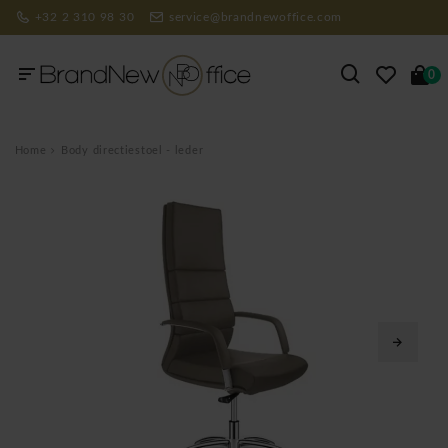
+32 2 310 98 30
service@brandnewoffice.com
0
Home
Body directiestoel - leder