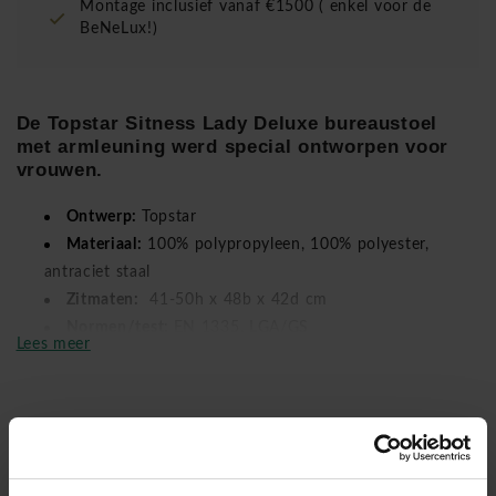
Montage inclusief vanaf €1500 ( enkel voor de
BeNeLux!)
De Topstar Sitness Lady Deluxe bureaustoel
met armleuning
werd special ontworpen voor
vrouwen.
Ontwerp:
Topstar
Materiaal:
100% polypropyleen, 100% polyester,
antraciet staal
Zitmaten:
41-50h x 48b x 42d cm
Normen/test:
EN 1335, LGA/GS
Lees meer
Technische eigenschappen:
ergonomisch
driedimensionaal zitvlak, permanent contactmechanisme,
rugleuning en armleuning in hoogte verstelbaar,
individuele lichaamsgewicht instelling, zitting in hoogte
verstelbaar.
Gedemonteerd geleverd