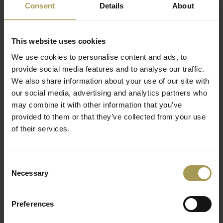
Consent
Details
About
Zijn ergonomisch en driedimensionaal gevormde zitting
zorgen ervoor dat u in een zo recht mogelijke positie zit. Het
This website uses cookies
zitvlak van de ergonomische bureaustoel is contsant in
beweging zodat de onderrug steeds in beweging is. Door het
We use cookies to personalise content and ads, to
permanent contact mechanisme heeft u altijd contact met
provide social media features and to analyse our traffic.
uw rugleuning. De rugleuning bestaat uit een netweefsel die
We also share information about your use of our site with
gemaakt is van 100% polypropyleen. Het stalen onderstel is
our social media, advertising and analytics partners who
in antraciet en heeft wieltjes voor tapijtvloeren. verder zijn
may combine it with other information that you’ve
provided to them or that they’ve collected from your use
de armleuningen van deze ergonomische bureaustoel in
of their services.
hoogte verstelbaar en inclusief in de prijs!
Consent
Necessary
Selection
Preferences
Topstar is één van de meest moderne bedrijven die