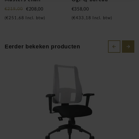
activeert de rugspieren, volgens het principe van een
€219,00
€208,00
€358,00
oefenbal.
(
€251,68
Incl. btw)
(
€433,18
Incl. btw)
De
ergonomische zitkrukken
hebben een beweegbaar zitvlak
zoals
Ergo Sitness
,
de Sitness zitkruk
,
Sitness-Ball
of de
allerniewste
Bob kruk
. De ergonomische Sitness
Eerder bekeken producten
zitbal van Topstar beweegt in alle kanten en stimuleert
daarbij de rugspieren. Ga regelmatig eens een tijdje op deze
zitbal zitten en gun uw rug een kleine trainingssessie. De
voordelen liggen voor de hand, of liever gezegd- helemaal
aan de kant van de bezitter: rugpijn en stijfheid behoren tot
het verleden, daarvoor in de plaats komen meer lichamelijke
gezondheid.
Ervaar onze fantastische wereld en ontdek uw persoonlijke
partner voor uw kantoormeubelen en Home office stoelen.
Voor elke sector hebben we een breed scala van draaibare
stoelen, directiestoelen, krukken en vele andere