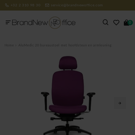
+32 2 310 98 30
service@brandnewoffice.com
0
Home
AluMedic 20 bureaustoel met hoofdsteun en armleuning