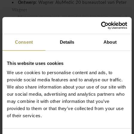
Ontwerp:
Wagner AluMedic 20 bureaustoel van Peter
Wagner
Materiaal:
Kunststof, onderstel in aluminium zwart of
Lees meer
gepolierd, Trevira bekleding of leder , netweefsel 100%
polypropyleen
Zitmaten:
43-52h x 48b x 48-53d cm
Consent
Details
About
Normen/test:
EN 1335, LGA/GS
Technische eigenschappen:
Synchroonmechanisme
vergrendelbaar, zithoogte verstelbaar, instelling op
This website uses cookies
lichaamsgewicht, ergonomisch gevormde zitting,
We use cookies to personalise content and ads, to
driedimensionaal Dondola zitmechanisme, hoogte
provide social media features and to analyse our traffic.
verstelbare rugleuning met lendensteun, optionele
We also share information about your use of our site with
armleuning in hoogte verstelbaar
our social media, advertising and analytics partners who
Vuurbestendig:
EN1021 Part 1-2, D: B1, DIN 4102,
may combine it with other information that you’ve
GB: BS 5852 Crib n°5 in combination with CMHR 35
provided to them or that they’ve collected from your use
foam
of their services.
Gemakkelijke montage
De in hoogte verstelbare lendensteun van deze