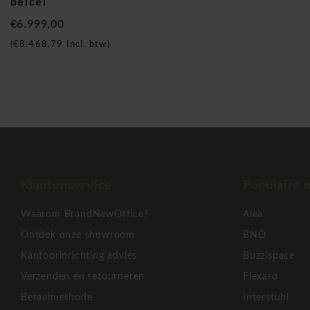
belcel
€6.999,00
(
€8.468,79
Incl. btw)
Klantenservice
Populaire 
Waarom BrandNewOffice?
Alea
Ontdek onze showroom
BNO
Kantoorinrichting advies
Buzzispace
Verzenden en retourneren
Flexaro
Betaalmethode
Interstuhl