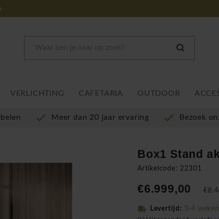
m
VERLICHTING
CAFETARIA
OUTDOOR
ACCE
ubelen
Meer dan 20 jaar ervaring
Bezoek o
Box1 Stand ak
Artikelcode: 22301
€6.999,00
€8.4
Levertijd:
3-4 weke