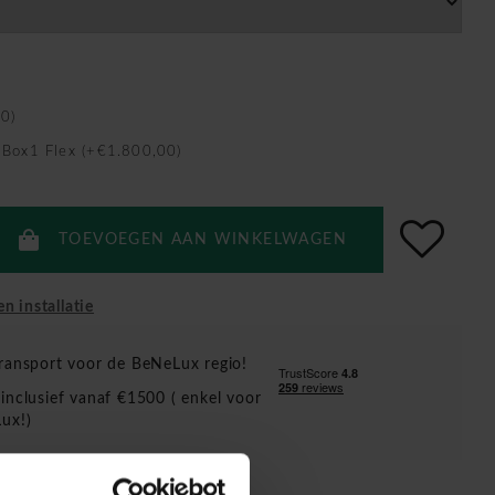
0)
 Box1 Flex (+€1.800,00)
TOEVOEGEN AAN WINKELWAGEN
en installatie
ransport voor de BeNeLux regio!
inclusief vanaf €1500 ( enkel voor
ux!)