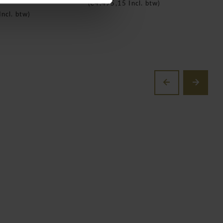
(
€4.495,15
Incl. btw)
Incl. btw)
(