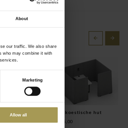
About
se our traffic. We also share
ers who may combine it with
 services.
Marketing
stische werkplek
Jazz akoestische hut
U
Allow all
en
v
€3.715,00
€