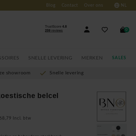
Blog
Contact
Over ons
NL
0
SSOIRES
SNELLE LEVERING
MERKEN
SALES
nze showroom
Snelle levering
oestische belcel
68,79 Incl. btw
n