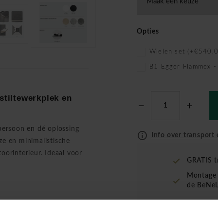
Opties
Wielen set (+€540,0
B1 Egger Flammex -
stiltewerkplek en
persoon en dé oplossing
Info over transport 
oze en minimalistische
toorinterieur. Ideaal voor
GRATIS t
Montage 
de BeNeL
zicht