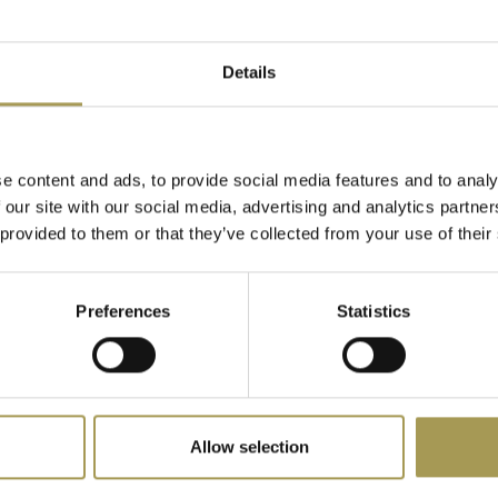
 gebruik actief
accessoires
Details
e content and ads, to provide social media features and to analy
 our site with our social media, advertising and analytics partn
 provided to them or that they’ve collected from your use of their
m met speciaal
Preferences
Statistics
ekkers, USB-A & USB-C)
te LED-strip (beide
BuzziHub working space
Jazz akoe
Allow selection
Booth
met bank
€8.094,00
€5.999,00