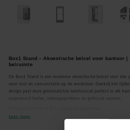
Box1 Stand – Akoestische belcel voor kantoor | 
belruimte
De Box1 Stand is een moderne akoestische belcel voor één 
voor rust en concentratie op de werkvloer. Dankzij het tijdl
design past deze geluidsdichte telefooncel perfect in elk kan
ongestoord bellen, videogesprekken en gefocust werken.
Stilte en Comfort in Één Compacte Oplossing
Lees meer
✔
Volledig geluidsdicht
voor maximale privacy
✔
Direct en indirect LED-verlichting
(4000K) voor optimaal 