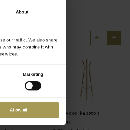
About
se our traffic. We also share
ers who may combine it with
 services.
Marketing
Allow all
e garderobe
Steelwood kapstok
F
€482,00
€