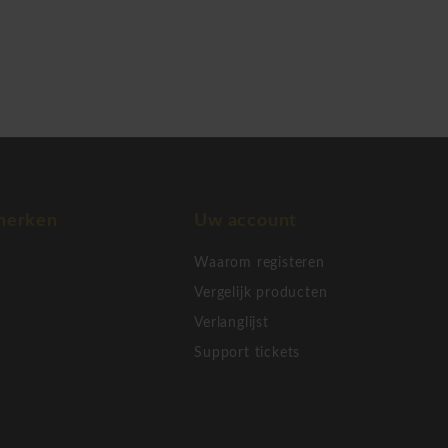
e focus op
merken
Uw account
Waarom registeren
Vergelijk producten
Verlanglijst
Support tickets