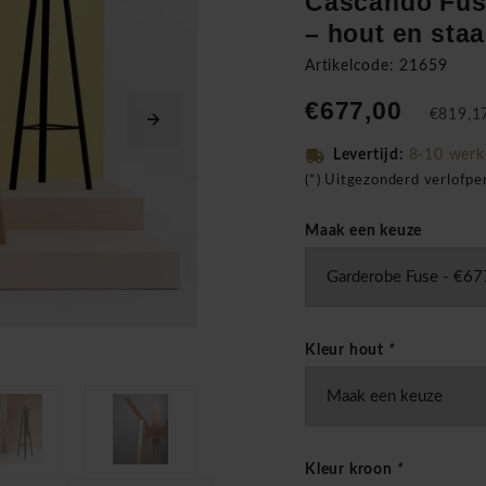
Cascando Fus
– hout en staa
Artikelcode: 21659
€677,00
€819,17
Levertijd:
8-10 wer
(*) Uitgezonderd verlofp
Maak een keuze
Kleur hout
*
Kleur kroon
*