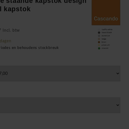
e staande kapstok design
l kapstok
 Incl. btw
kdagen
eriodes en behoudens stockbreuk