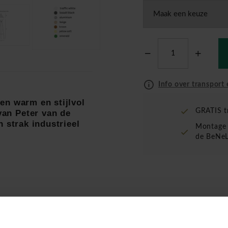
Info over transport 
en warm en stijlvol
GRATIS t
 van
Peter van de
 strak industrieel
Montage 
de BeNeL
al naadloos samen te laten
rfect past in moderne