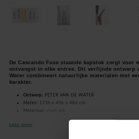
De Cascando Fuse staande kapstok zorgt voor e
ontvangst in elke entree. Dit verfijnde ontwerp
Water
combineert natuurlijke materialen met een
karakter.
Ontwerp:
PETER VAN DE WATER
Maten:
173h x 45b x 48d cm
Materiaal:
staal, eik
De Fuse kapstok is ontstaan vanuit het idee om hout en sta
Lees meer
vloeien. Het resultaat is een elegante design kapstok die pe
kantooromgevingen en representatieve entrees.