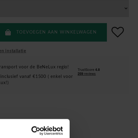
TOEVOEGEN AAN WINKELWAGEN
en installatie
ransport voor de BeNeLux regio!
inclusief vanaf €1500 ( enkel voor
ux!)