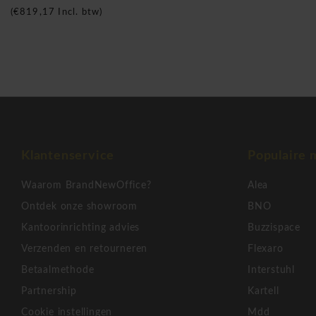
Duurzaamheid & kwaliteit
(
€819,17
Incl. btw)
Robuuste constructie
Hoogwaardige natuurlijke materialen
Ontworpen voor langdurig gebruik
Merk positioning
Cascando
staat bekend om functioneel design met een sterk
Klantenservice
Populaire 
materiaalgebruik en esthetiek voor moderne werkplekken.
Waarom BrandNewOffice?
Alea
Ontdek onze showroom
BNO
Fuse – natuurlijke elegantie
Kantoorinrichting advies
Buzzispace
Warm en krachtig.
Verzenden en retourneren
Flexaro
Ontworpen voor stijlvolle ruimtes.
Betaalmethode
Interstuhl
Perfecte balans tussen hout en staal
Partnership
Kartell
Minimalistisch en tijdloos
Cookie instellingen
Mdd