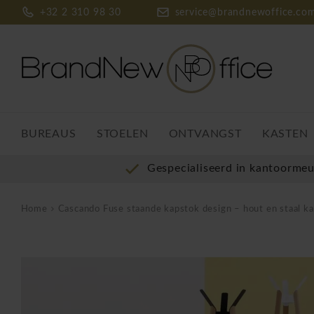
+32 2 310 98 30
service@brandnewoffice.co
BUREAUS
STOELEN
ONTVANGST
KASTEN
Gespecialiseerd in kantoorme
Home
Cascando Fuse staande kapstok design – hout en staal k