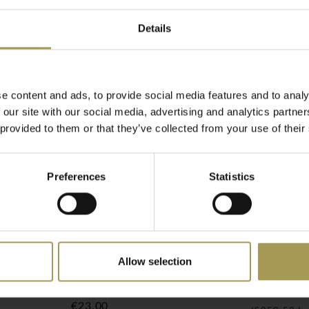
Details
combinatie van massief
nten.
e content and ads, to provide social media features and to analy
 our site with our social media, advertising and analytics partn
haken bovenaan of aan de
 provided to them or that they’ve collected from your use of their
ische en overzichtelijke
Preferences
Statistics
n)
Allow selection
stok
Chrome kledinghangers –
Standfre
set van 4
€793,00
€23,00