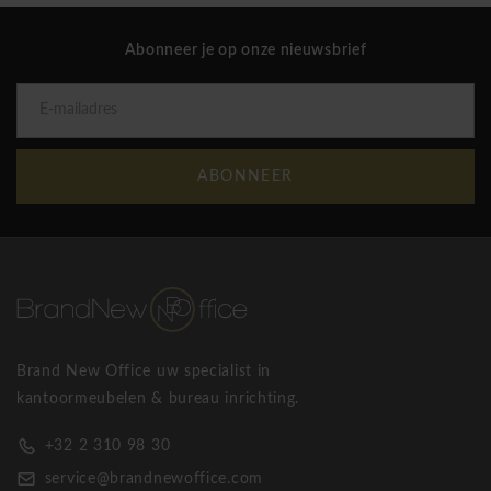
Round20 Double – capaciteit en flexibiliteit
Abonneer je op onze nieuwsbrief
Dubbel en efficiënt.
Ontworpen om te groeien.
Maximale ophangruimte
Modulair uitbreidbaar
ABONNEER
Mobiel en praktisch
Voor ruimtes waar schaalbaarheid en design
samenkomen.
Brand New Office uw specialist in
kantoormeubelen & bureau inrichting.
Cascando is een hip Nederlands designmeubelmerk waarvan
de collectie vooral innovatieve zitsystemen, akoestische
+32 2 310 98 30
werkplekelementen, design kapstokken, zitkrukken,
service@brandnewoffice.com