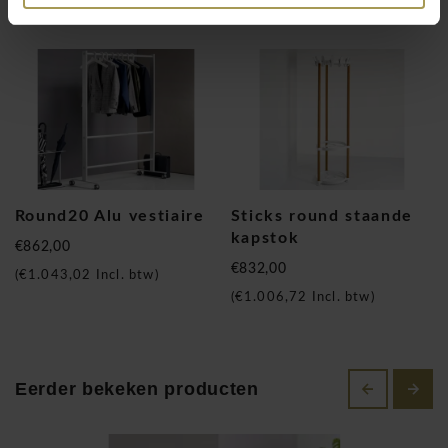
Gerelateerde producten
een moderne en duurzame uitstraling.
Materiaal & afwerking:
Houten stijlen (natuurlijk eiken, zwart of wit)
Geanodiseerde aluminium stangen
Stalen basis met zwenkwielen
Slijtvaste en duurzame afwerking
Optioneel verkrijgbaar met kledinghangers en haken.
Round20 Alu vestiaire
Sticks round staande
kapstok
€862,00
Afmetingen
€832,00
(
€1.043,02
Incl. btw)
Hoogte: 180 cm
(
€1.006,72
Incl. btw)
Breedte: 83 / 123 / 163 cm
Diepte: 70 cm
Eerder bekeken producten
Extra informatie