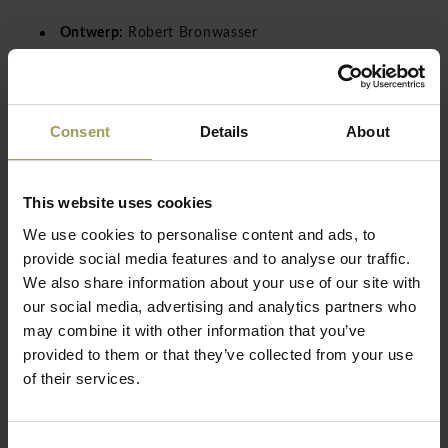
Ontwerp:
Robert Bronwasser
Maten:
180h x 83/123/163b x 70d cm
Materiaal:
Houten stijlen, zwenkwielen met remmen
en geanodiseerde aluminium stangen
Consent
Details
About
Optioneel:
kleerhangers en/of haken
Lees meer
Dit ontwerp van
Robert Bronwasser
combineert
natuurlijke materialen met een modulair systeem voor
This website uses cookies
maximale flexibiliteit.
We use cookies to personalise content and ads, to
Dankzij de dubbele stangen en verrijdbare constructie is
provide social media features and to analyse our traffic.
deze garderobe ideaal voor kantoren, evenementen en
We also share information about your use of our site with
ontvangstruimtes waar capaciteit en mobiliteit essentieel
our social media, advertising and analytics partners who
zijn.
may combine it with other information that you’ve
provided to them or that they’ve collected from your use
of their services.
Design & functionaliteit
De Cascando Round20 Double biedt
Consent