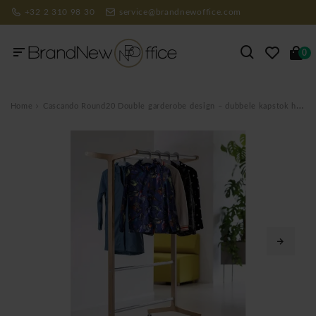
+32 2 310 98 30
service@brandnewoffice.com
0
Home
Cascando Round20 Double garderobe design – dubbele kapstok hout aluminium