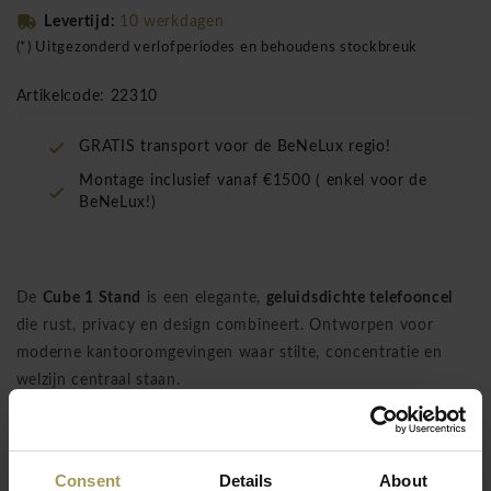
Levertijd:
10 werkdagen
(*) Uitgezonderd verlofperiodes en behoudens stockbreuk
Artikelcode: 22310
GRATIS transport voor de BeNeLux regio!
Montage inclusief vanaf €1500 ( enkel voor de
BeNeLux!)
De
Cube 1 Stand
is een elegante,
geluidsdichte telefooncel
die rust, privacy en design combineert. Ontworpen voor
moderne kantooromgevingen waar stilte, concentratie en
welzijn centraal staan.
Met zijn
biophilic design
brengt de Cube 1 Stand natuurlijke
warmte in elk interieur. De
houten accenten
en het
premium
Italiaanse wolvilt
in zacht beige zorgen voor een
Consent
Details
About