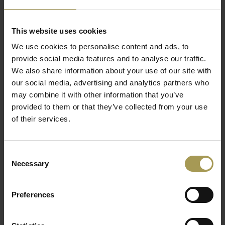
comfortabele en harmonieuze sfeer. Het natuurlijke materiaal
Lees meer
draagt bij aan de
uitstekende akoestische prestaties
,
waardoor telefoongesprekken en online meetings zonder
This website uses cookies
storend achtergrondgeluid kunnen plaatsvinden.
We use cookies to personalise content and ads, to
provide social media features and to analyse our traffic.
Binnenin biedt een
ergonomische werktafel
voldoende
We also share information about your use of our site with
ruimte voor een laptop, documenten of digitale
our social media, advertising and analytics partners who
vergaderingen. De booth is uitgerust met
LED-verlichting
may combine it with other information that you’ve
(4000K, CRI > 90)
,
stroomvoorziening (230V, USB-C, USB-A)
provided to them or that they’ve collected from your use
en
slimme ventilatie
die automatisch wordt geactiveerd –
of their services.
zelfs na gebruik, voor optimale luchtverversing.
Dankzij de
volledig afgesloten structuur
met
akoestische
traps
in vloer en plafond biedt de Cube 1 Stand een
Consent
Necessary
Selection
uitzonderlijk stille ervaring. De
deur met houten handgreep
en perfecte afdichting garandeert zowel privacy als esthetiek.
Preferences
Elke telefooncel wordt geleverd met
professionele installatie
op locatie
– levering, plaatsing en afwerking zijn inbegrepen.
Dankzij onze
snelle levering
kan je kantoor binnen enkele