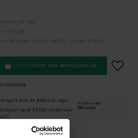
/rechts (+€27,00)
en (+€41,00)
en + Mediabox 4x230V, 2xRJ45, 1xUSB (+€98,00)
TOEVOEGEN AAN WINKELWAGEN
en installatie
ransport voor de BeNeLux regio!
inclusief vanaf €1500 ( enkel voor
ux!)