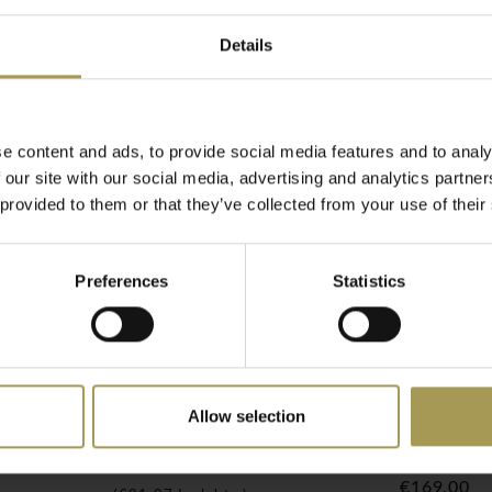
lenkaart
Details
organg midden met klep of
verkrijgbaar
e content and ads, to provide social media features and to analy
 our site with our social media, advertising and analytics partn
anaf €1.500 netto
 provided to them or that they’ve collected from your use of their
, 160 en 180 cm, telkens
ardoor is het bureau
Preferences
Statistics
n en grotere
oudig om meerdere
 of projectinrichting.
ne afwerking van 25 mm en
Allow selection
ke, stabiele en slijtvaste
goot
Cableworm verticaal
Twin sch
k. De combinatie met een
bureau
€67,00
en stevige basis, zonder
€169,00