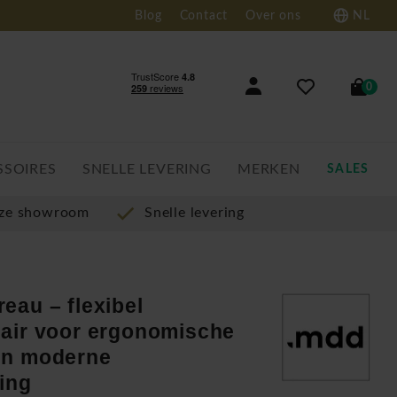
Blog
Contact
Over ons
NL
0
SSOIRES
SNELLE LEVERING
MERKEN
SALES
nze showroom
Snelle levering
eau – flexibel
air voor ergonomische
en moderne
ing