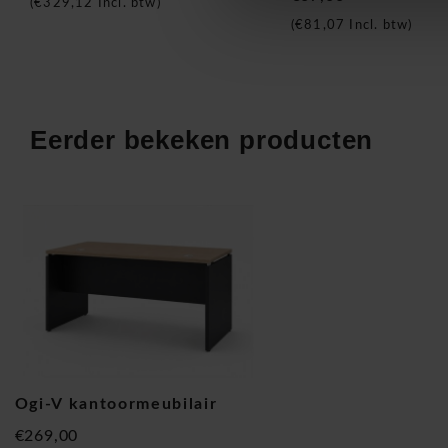
(
€329,12
Incl. btw)
dat het geheel zwaar of massief oogt.
(
€81,07
Incl. btw)
Een belangrijk voordeel van de Ogi-V reeks is het kabelmana
de gewenste inrichting kan gekozen worden voor ronde kabe
rechts, een centrale kabeldoorgang met klep of een central
elektrificatie. Met aansluitingen voor stroom, data, USB blij
Eerder bekeken producten
blijft alle technologie vlot bereikbaar. Dat is vooral praktisc
schermen, docking stations en gedeelde werkplekken.
De kleurmogelijkheden volgens stalenkaart maken het mogeli
stemmen op de rest van het kantoormeubilair. Lichte bladen 
open uitstraling, terwijl houttinten meer warmte brengen in h
combinatie met verschillende onderstelkleuren kan de Ogi-V
functioneel als moderner en meer uitgesproken worden same
De MDD Ogi-V bureaus worden ongemonteerd geleverd en z
efficiënte plaatsing. Brand New Office levert dit kantoormeu
de BeNeLux ook de professionele montage verzorgen vanaf 
Ogi-V kantoormeubilair
goederenwaarde. Zo wordt het bureau netjes op de juiste p
€269,00
werkplek snel klaar voor gebruik.