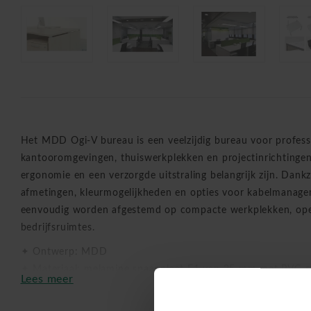
Het MDD Ogi-V bureau is een veelzijdig bureau voor profess
kantooromgevingen, thuiswerkplekken en projectinrichtingen w
ergonomie en een verzorgde uitstraling belangrijk zijn. Dankz
afmetingen, kleurmogelijkheden en opties voor kabelmanage
eenvoudig worden afgestemd op compacte werkplekken, ope
bedrijfsruimtes.
✦ Ontwerp: MDD
✦ Materiaal: melamine spaanplaat E1 van 25 mm met PVC-ra
Lees meer
en acryl
✦ Maten: 120, 140, 160 of 180 x 80 x 74 cm