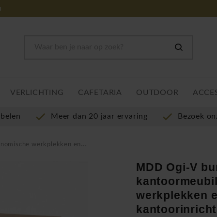
m
VERLICHTING
CAFETARIA
OUTDOOR
ACCE
ubelen
Meer dan 20 jaar ervaring
Bezoek o
kken en moderne kantoorinrichting
MDD Ogi-V bur
kantoormeubil
werkplekken 
kantoorinricht