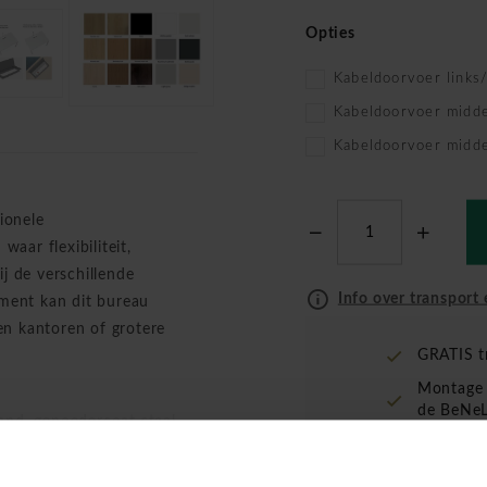
Opties
Kabeldoorvoer links
Kabeldoorvoer midd
Kabeldoorvoer midd
ionele
aar flexibiliteit,
ij de verschillende
Info over transport 
ment kan dit bureau
n kantoren of grotere
GRATIS t
Montage 
de BeNeL
nd, gepoedercoat staal