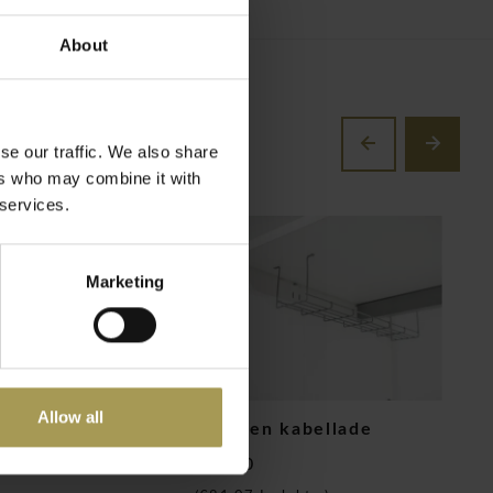
About
se our traffic. We also share
ers who may combine it with
 services.
Marketing
Allow all
eidingswand
Metalen kabellade
B
€67,00
€