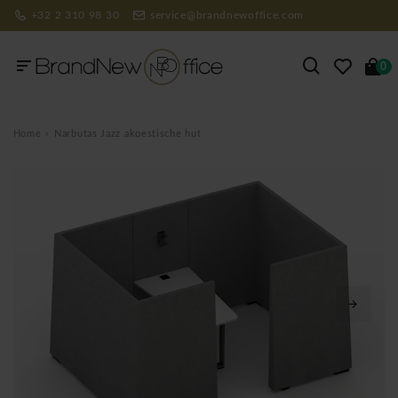
+32 2 310 98 30
service@brandnewoffice.com
0
Home
Narbutas Jazz akoestische hut