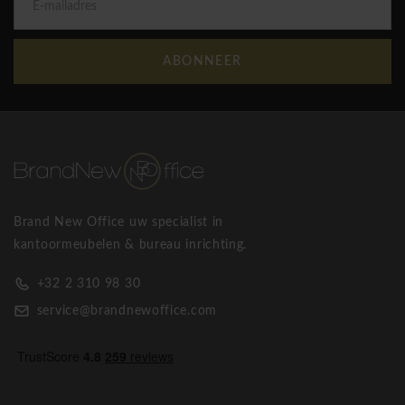
communiceren. Het grootste voordeel is de mobiliteit en
functionaliteit van de panelen. De akoestische
scheidingssystemen kunnen ook universeel op de werkbladen
ABONNEER
gemonteerd worden , of kunnen verticaal op de vloer
worden geplaatst. De dikte van de schermen is 38 mm. Ze
zijn bekleed met geluiddempende materialen die kunnen
worden afgedekt met vilten wol of polyesterweefsel.
Akoestische wandsystemen bieden de mogelijkheid om de
ruimte efficiënt en snel te gebruiken. Bovendien draagt het
Brand New Office uw specialist in
ook bij aan de stijl van het kantoor, waardoor werknemers
kantoormeubelen & bureau inrichting.
zich goed kunnen voelen en goed kunnen werken.
+32 2 310 98 30
Brand New Office is officieel dealer van Narbutas en kan alle
service@brandnewoffice.com
kantoormeubelen van dit merk verkrijgen. Bovendien worden
de design meubelen binnen de 15 werjdagen geleverd en
eventueel opgebouwd door onze specialisten.
Narbutas Jazz akoestische hut