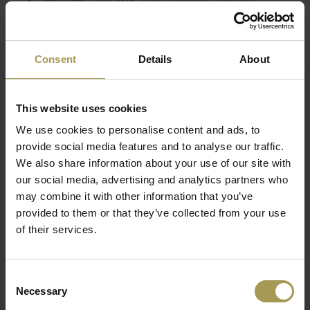
Martindale-cycli, ontvlambaarheid), spaanplaat en
Lees meer
vezelspaanderplaten, speciaal schuim aan de buitenkant
en akoestisch schuim aan de binnenkant
Consent
Details
About
Maten:
H: 142 x B:250 x D:181
Kleur:
zie stalenkaart
Tests:
Gecoat met speciaal gevormd schuim VB2540
This website uses cookies
(densiteit: 25 kg/m³) van buiten en akoestisch schuim
We use cookies to personalise content and ads, to
van binnen. Bovenkant en zijkanten verzacht met VB2240
provide social media features and to analyse our traffic.
3 mm schuim.
We also share information about your use of our site with
Optioneel:
tafel B=120 x D=65 x H=66
our social media, advertising and analytics partners who
Levering en installatie inbegrepen
may combine it with other information that you’ve
provided to them or that they’ve collected from your use
Deze open spaces hebben echter ook hun nadelen:
of their services.
ongewenste ruis of geluiden die
concentratieproblemen veroorzaken. Deze verminderen de
werkprestaties en hebben een negatieve invloed op de
Consent
gezondheid. Wij bieden een oplossingen met de Jazz
Necessary
Selection
akoestische hutten dat niet alleen voor akoestisch comfort