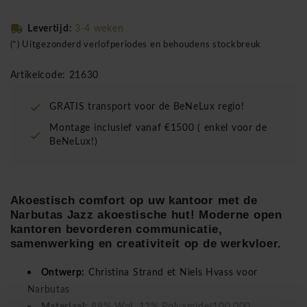
Levertijd:
3-4 weken
(*) Uitgezonderd verlofperiodes en behoudens stockbreuk
Artikelcode: 21630
GRATIS transport voor de BeNeLux regio!
Montage inclusief vanaf €1500 ( enkel voor de
BeNeLux!)
Akoestisch comfort op uw kantoor met de
Narbutas Jazz akoestische hut! Moderne open
kantoren bevorderen communicatie,
samenwerking en creativiteit op de werkvloer.
Ontwerp:
Christina Strand et Niels Hvass voor
Narbutas
Materiaal:
88% Wol, 12% Polyamide(100.000