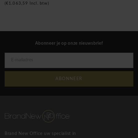
(
€1.063,59
Incl. btw)
De medische studie aan de universiteit van Regensburg,
onder leiding van professor Grifka brengen revolutionaire
resultaten:
Afname van pijn in de vrijwilligers met 66% (visuele
Abonneer je op onze nieuwsbrief
analoge schaal)
Afname van de beperkingen als gevolg van pijn in de
rug in het dagelijks leven met 50% (Oswestry Disability
Index)
Aanzienlijke stijging van het algemeen
ABONNEER
Wohlbefindensum tot 39% (SF36)
Wagner ErgoMedic 100-1 bureaustoel
Wagner kort samengevat:
Wij zijn Wagner, een traditioneel merk dat bureaustoelen
produceert en dat zich richt op het welzijn van mensen. De
feel-good factor voor ons wordt duidelijk wanneer het
Brand New Office uw specialist in