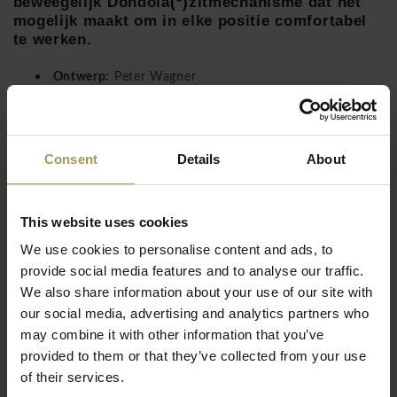
beweegelijk Dondola
(*)
zitmechanisme dat het
mogelijk maakt om in elke positie comfortabel
te werken.
Ontwerp:
Peter Wagner
Materiaal:
Kunststof, onderstel in aluminium zwart of
gepolierd, 100%Trevira CS bekleding
Lees meer
Zitmaten:
43-52h x 48b x 46d cm
Consent
Details
About
Normen/test:
EN 1335, LGA/GS
Technische eigenschappen:
Hoge rugleuning in de
hoogte verstelbaar, praktische-ergonomisch gevormd
This website uses cookies
kuip-zitvlak met geïntegreerde zitdiepte en zithoek
We use cookies to personalise content and ads, to
instelling, Dondola ®-gebaseerde zitvlak en rugleuning(3
provide social media features and to analyse our traffic.
dimensionaal zitvlak en rugleuning), Puntsynchroon
We also share information about your use of our site with
mechanisme met veerkracht instelling, Design-voetkruis
our social media, advertising and analytics partners who
in zwart nylon of optioneel in gepolijst aluminium,
may combine it with other information that you’ve
armleuning in hoogte, diepte en breedte verstelbaar (via
provided to them or that they’ve collected from your use
clipsluiting)
of their services.
Vuurbestendig:
EN1021 Part 1-2, D: B1, DIN 4102,