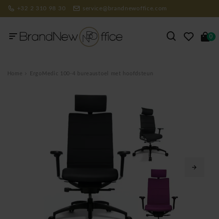
+32 2 310 98 30
service@brandnewoffice.com
0
Home
ErgoMedic 100-4 bureaustoel met hoofdsteun