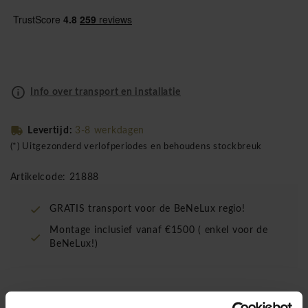
Info over transport en installatie
Levertijd:
3-8 werkdagen
(*) Uitgezonderd verlofperiodes en behoudens stockbreuk
Artikelcode: 21888
GRATIS transport voor de BeNeLux regio!
Montage inclusief vanaf €1500 ( enkel voor de
BeNeLux!)
De Interstuhl Every EV117 bureaustoel hoge