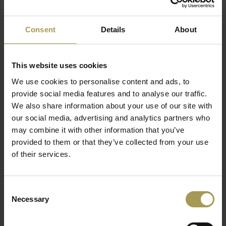
rugleuning stof is direct leverbaar in het zwart
met een zwart frame en hoge rugleuning.
Ontdek hem!
Consent
Details
About
Ontwerp:
Sven von Boetticher
Materiaal:
kunstof of aluminium onderstel, 100%
This website uses cookies
polyester stof 200.000 martindale
We use cookies to personalise content and ads, to
Zitmaten:
45-51h x 52b x 43d cm
provide social media features and to analyse our traffic.
Lees meer
Winnaar:
Der Blaue Engel
We also share information about your use of our site with
Technische eigenschappen:
synchroonmechanisme,
our social media, advertising and analytics partners who
individuele lichaamsinstelling, netbespanning, Zitdiepte-
may combine it with other information that you’ve
en verstelbare lendensteun , T-armleggers(4D) in hoogte-
provided to them or that they’ve collected from your use
breedte verstelbaar
of their services.
Duurzaamheid:
98% recyclebaar
Normen/test:
EN 1335, LGA/GS, DIN 14001
Consent
Gemonteerd geleverd
Necessary
Selection
Direct leverbaar in het zwart
De Interstuhl Every bureaustoel met zwart frame is bij Brand