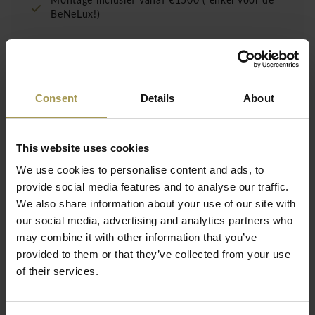
Montage inclusief vanaf €1500 ( enkel voor de
BeNeLux!)
Onderscheidend karakter en vrijheid van
meningsuiting voor uw stijl - Narbutas Twist &
Consent
Details
About
sit hoge kruk met metalen onderstel.
Ontwerp:
Christina Strand et Niels Hvass
This website uses cookies
voor Narbutas
We use cookies to personalise content and ads, to
Materiaal:
Stof: 88% Wol, 12% Polyamide(100.000
provide social media features and to analyse our traffic.
Martindale-cycli, ontvlambaarheid), spaanplaat en
We also share information about your use of our site with
vezelspaanderplaten, Stalen raamwerk. Volledig gegoten
Lees meer
our social media, advertising and analytics partners who
in koudgeharde polyurethaan. Onderstel in metaal
may combine it with other information that you’ve
Maten 64cm:
H: 84,5 x B :50,5 x D 50,5 cm,
74cm:
H:
provided to them or that they’ve collected from your use
94,5 x B :51 x D 51 cm
of their services.
Zithoogte:
64 of 74cm
Normen:
BS EN 1021 – 1 (sigaret), BS EN 1021 – 2
(match)