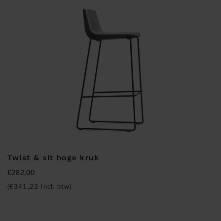
voegt een speciaal tintje toe aan zowel formele als informele
vergaderruimtes, ontspanningsplekken of creatieve ruimtes.
Mix en match verschillende tango-modellen om een ​​
gewenste visuele impact te creëren, of u nu een levendig,
speels, subtiel of kalm gevoel wilt overbrengen.
Narbutas is gespecialiseerd in kantoormeubilair en bestaat
reeds langer dan 25 jaar. Meubelproductie en
kantoorwerkinrichtingen waren eerst een "onbekend terrein"
Twist & sit hoge kruk
voor de oprichter. Maar hij begreep echter één ding: klanten
€282,00
hadden hoge kwaliteits-kantoormeubelen nodig voor de
(
€341,22
Incl. btw)
beste prijs, wat ook echt de belangrijkste focus van dit
bedrijf werd.
Narbutas produceert modern, eenvoudig, hoogwaardig en