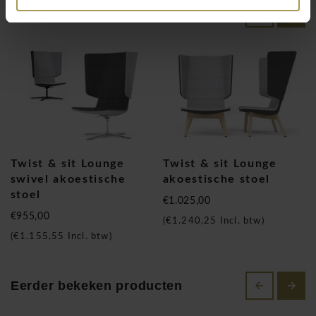
Gerelateerde producten
Schoonheid van contrast
U kunt verschillende kleurencombinaties selecteren voor het
gestoffeerde deel van de zitkruk. Contrasterende kleuren
geven een gevoel van exclusiviteit aan uw Twist & sit -
meubels. Houd bij het kiezen van uw model rekening met uw
functionele behoeften en de stof of het ontwerp om aan uw
voorkeuren te voldoen. Metalen onderstellen hebben een
modernere uitstraling en zijn praktischer en geven en
Twist & sit Lounge
Twist & sit Lounge
tegelijkertijd meer elegantie aan uw inetrieur. Beide
swivel akoestische
akoestische stoel
basisopties zijn beschikbaar in zowel donkere als lichte
stoel
€1.025,00
kleuren om het contrast nog mooier te maken.
€955,00
(
€1.240,25
Incl. btw)
Past overal goed
(
€1.155,55
Incl. btw)
Onze ruime keuze aan Narbutas Twist & sit hoge krukken
voldoen aan de behoeften van een breed scala zitmeubelen.
Eerder bekeken producten
Ze zijn zeer veelzijdig en passen niet alleen in gewone
kantoorruimtes, maar ook in speciale executive ruimtes. Het