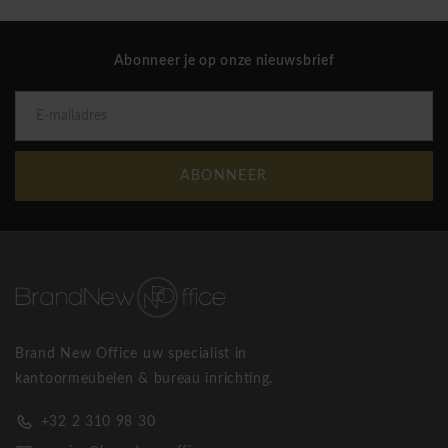
duurzame kantoormeubelen en biedt de mogelijkheid om niet
alleen veelvoorkomende, maar ook originele meubels te
Abonneer je op onze nieuwsbrief
kiezen die voldoen aan de individuele behoeften van klanten.
Meer dan 25 jaar ervaring in de productie van
kantoormeubilair en samenwerking met Europese ontwerpers
zijn de factoren die de kwaliteit en exclusiviteit van hun
kantoormeubilair waarborgen.
ABONNEER
Tegenwoordig worden open-space werkplekken steeds
populairder. Ze verbeteren de communicatie tussen collega's
en maken optimaal gebruik van de ruimte. Het belangrijkste
nadeel van deze open werkplekken is echter lawaai en deze
lawaaierige omgeving schaadt de kwaliteit van het werk dat
moeilijk, vermoeiend en stressvol wordt. We presenteren
Brand New Office uw specialist in
akoestische scheidingssystemen, die het geluidsprobleem in
kantoormeubelen & bureau inrichting.
open werkruimten effectief oplossen. Het is een ideale keuze
+32 2 310 98 30
voor het creëren van individuele werkplekken, zelfs in zeer