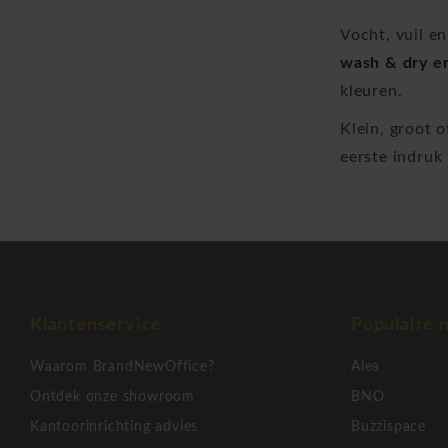
Vocht, vuil e
wash & dry e
kleuren.
Klein, groot 
eerste indruk 
Klantenservice
Populaire 
Waarom BrandNewOffice?
Alea
Ontdek onze showroom
BNO
Kantoorinrichting advies
Buzzispace