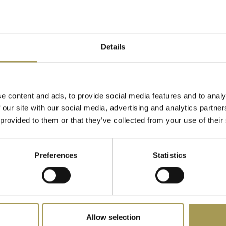
Details
etmat
Momix deurmat
€56,00
e content and ads, to provide social media features and to analy
w)
(
€67,76
Incl. btw)
 our site with our social media, advertising and analytics partn
 provided to them or that they’ve collected from your use of their
Preferences
Statistics
Allow selection