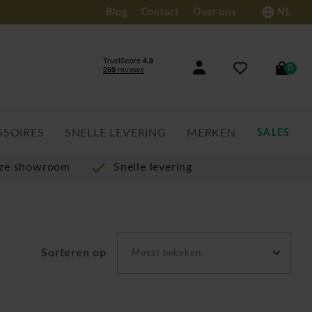
Blog
Contact
Over ons
NL
0
SSOIRES
SNELLE LEVERING
MERKEN
SALES
nze showroom
Snelle levering
Sorteren op
Meest bekeken