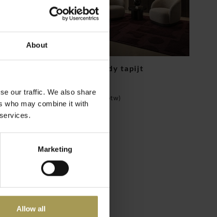
About
Mural Burgundy tapijt
€866,00
se our traffic. We also share
(
€1.047,86
Incl. btw)
ers who may combine it with
 services.
Marketing
Allow all