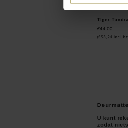
Tiger Tundr
€44,00
(
€53,24
Incl. bt
Deurmatt
U kunt rek
zodat niet