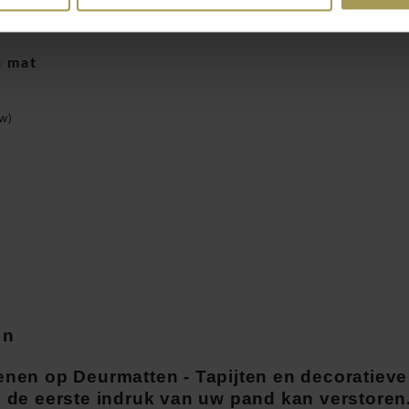
a mat
w)
en
enen op Deurmatten - Tapijten en decoratie
s de eerste indruk van uw pand kan verstoren