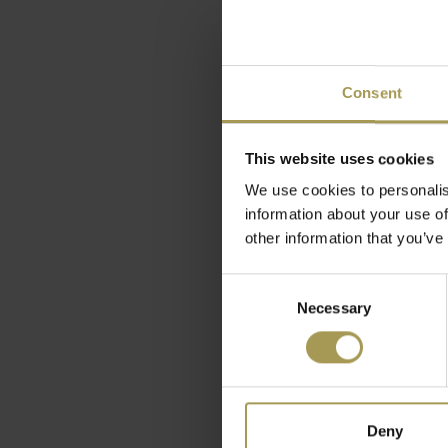
Consent
In & out vo
This website uses cookies
€55,00
We use cookies to personalis
(
€66,55
Incl. bt
information about your use of
other information that you’ve
Consent
Necessary
Selection
Deny