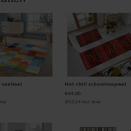
 voetmat
Hot chili schoonloopmat
€44,00
btw)
(
€53,24
Incl. btw)