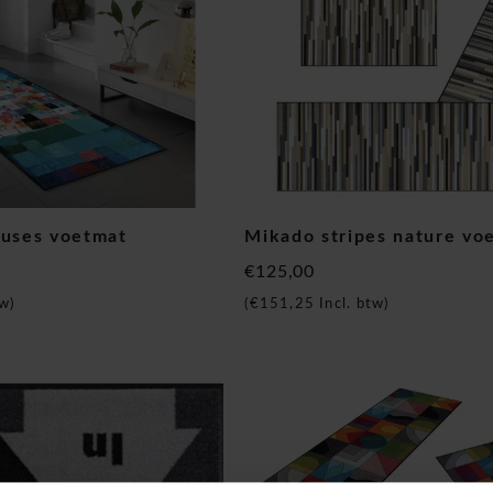
ouses voetmat
Mikado stripes nature vo
€125,00
w)
(
€151,25
Incl. btw)