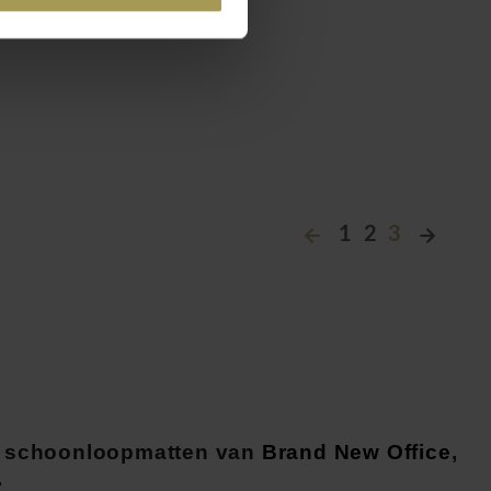
1
2
3
ve schoonloopmatten van
Brand New Office
,
.