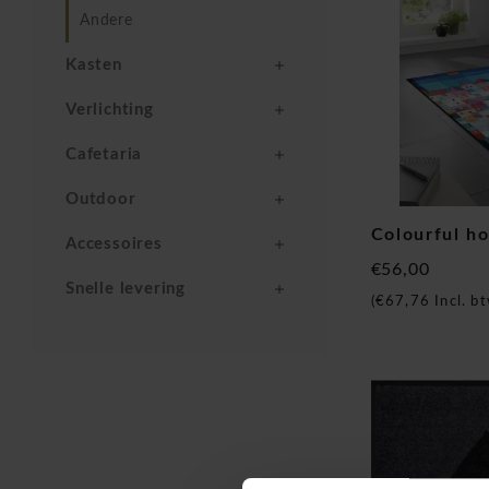
Andere
Kasten
Verlichting
Cafetaria
Outdoor
Colourful h
Accessoires
€56,00
Snelle levering
(
€67,76
Incl. bt