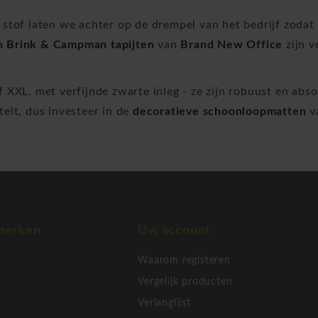
n stof laten we achter op de drempel van het bedrijf zod
n Brink & Campman tapijten
van
Brand New Office
zijn v
of XXL, met verfijnde zwarte inleg - ze zijn robuust en a
telt, dus investeer in de
decoratieve schoonloopmatten
v
merken
Uw account
Waarom registeren
Vergelijk producten
Verlanglijst