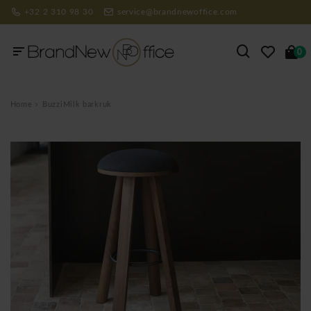
+32 2 310 98 30
service@brandnewoffice.com
0
Home
BuzziMilk barkruk