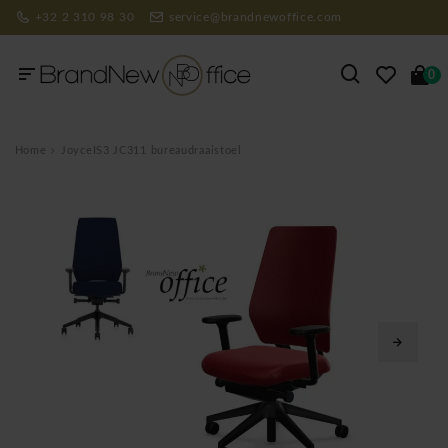
+32 2 310 98 30
service@brandnewoffice.com
0
Home
JoyceIS3 JC311 bureaudraaistoel