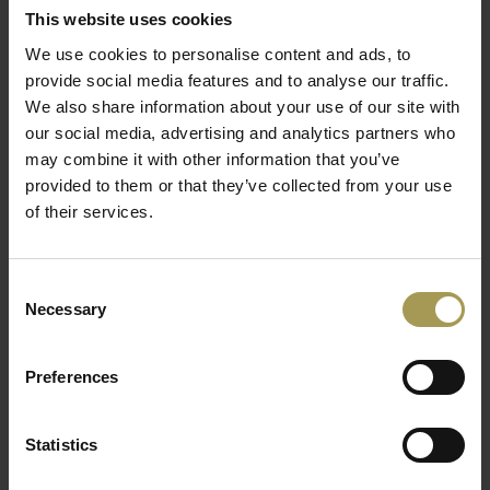
This website uses cookies
armleggers in hoogte, breedte en diepte verstelbaar én
We use cookies to personalise content and ads, to
zwenkbaar met zachte opdek, ergonomische zitting,
provide social media features and to analyse our traffic.
zitting en rugleuning gestoffeerd, NPR 1813
We also share information about your use of our site with
Duurzaamheid:
98% recyclebaar
our social media, advertising and analytics partners who
Worden gemonteerd geleverd
may combine it with other information that you’ve
Direct leverbaar in zwart
provided to them or that they’ve collected from your use
Van het klassieke gewatteerde ontwerp tot het moderne
of their services.
ontwerp van de nieuwe FlexGrid in de rug - Joyce is3 biedt
alle relevante instellingsopties en blinkt uit met een paar
slimme functies.
Consent
Necessary
Selection
Sterke ondersteuning - met zijn moderne, bijzonder
futuristische contouren zit de nieuwe Joyce Softback
Preferences
aangenaam - en altijd perfect geventileerd.
De nieuwe Softback JoyceIS3 bureaustoel combineert de
voordelen van een traditionele bekleding met die van een
Statistics
gaasovertrek. Een driedimensionale mesh-stof zorgt voor
goede ventilatie, een uniek aangenaam gevoel en een