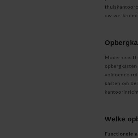
thuiskantooro
uw werkruimt
Opbergka
Moderne esthe
opbergkasten 
voldoende rui
kasten om be
kantoorinricht
Welke opb
Functionele a