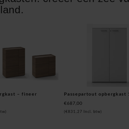
land.
gkast – fineer
Passepartout opbergkast
€687,00
btw)
(
€831,27
Incl. btw)