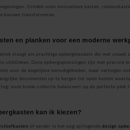
mgevingen. Ontdek onze innovatieve kasten, roldeurkasten
e kunnen transformeren.
sten en planken voor een moderne werk
tiek vraagt ​​om prachtige opbergmeubels die met smaak z
in uitblinken. Deze opbergoplossingen zijn met precisie e
mte voor de dagelijkse benodigdheden, maar verhogen ook 
langrijke documenten op te bergen tot open kasten waar
ing: onze brede collectie balanceert op de perfecte plek tu
ergkasten kan ik kiezen?
rchiefkasten
of eerder in het oog springende
design opbe