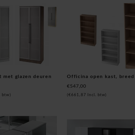
t met glazen deuren
Officina open kast, bree
€547,00
. btw)
(
€661,87
Incl. btw)