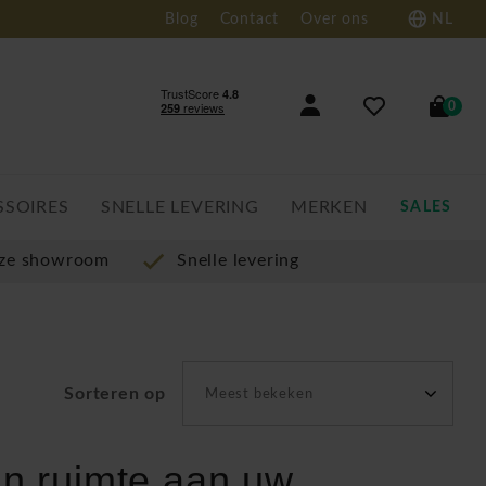
Blog
Contact
Over ons
NL
0
SSOIRES
SNELLE LEVERING
MERKEN
SALES
nze showroom
Snelle levering
Sorteren op
Meest bekeken
an ruimte aan uw