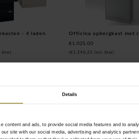
ekasten - 4 laden
Officina opbergkast met 
€1.025,00
. btw)
(
€1.240,25
Incl. btw)
Details
e content and ads, to provide social media features and to analy
 our site with our social media, advertising and analytics partn