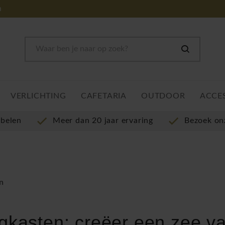
m
VERLICHTING
CAFETARIA
OUTDOOR
ACCE
ubelen
Meer dan 20 jaar ervaring
Bezoek o
n
kasten: creëer een zee v