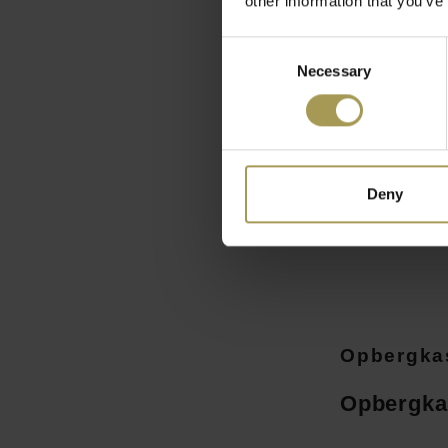
other information that you’ve
Consent
S-Line kast
Necessary
Selection
€2.029,00
(
€2.455,09
Incl
Deny
Opbergkas
Opbergka