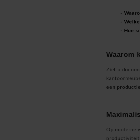
- Waaro
- Welke
- Hoe s
Waarom k
Ziet u docume
kantoormeub
een producti
Maximalis
Op moderne we
productivitei