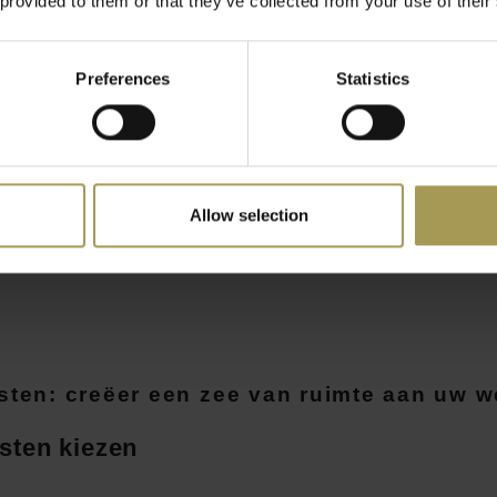
 provided to them or that they’ve collected from your use of their
 hoog 4 deuren
Preferences
Statistics
. btw)
Allow selection
ten: creëer een zee van ruimte aan uw w
sten kiezen