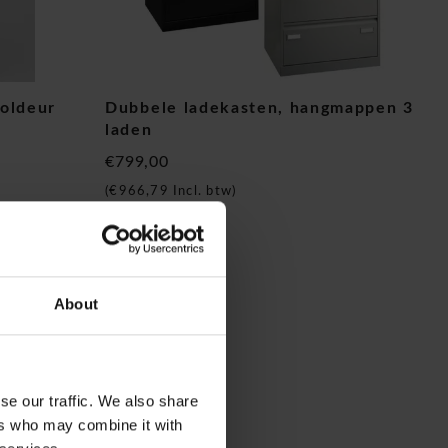
roldeur
Dubbele ladekasten, hangmappen 3
laden
€799,00
(
€966,79
Incl. btw)
About
se our traffic. We also share
ers who may combine it with