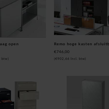
laag open
Remo hoge kasten afsluit
€746,00
. btw)
(
€902,66
Incl. btw)