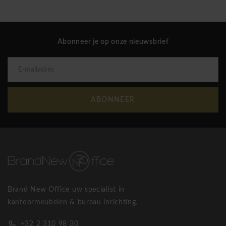
Bralco kantoormeubelen heeft als als doel om
Abonneer je op onze nieuwsbrief
het ideale meubilair voor op kantoor en thuis te
vervaardigen. De geschiedenis van het Bralco bedrijf is
gekoppeld aan de geschiedenis van het meubilair sinds het
ontstaan van het bedrijf dat verder uitgegroeid is tot een
ABONNEER
internationale speler. Sinds 2014 is Bralco ingehuldigd in hun
nieuwe productie te Susegana in de provincie Treviso.
Vandaag biedt Bralco oplossingen en inrichtingsconcepten
die voldoen aan elke behoefte met betrekking tot
kantoormeubilair. Dit doen ze door middel van zeventien
speciale en unieke design collecties. Bralco denkt in de
eerste plaats aan het welzijn van de mens, dit met behulp
Brand New Office uw specialist in
van de beste Italiaanse designers en een productie die een
kantoormeubelen & bureau inrichting.
lage impact op het milieu heeft. Verder biedt Bralco een 24-
maanden garantie op het hele gamme en een zekerheid van
+32 2 310 98 30