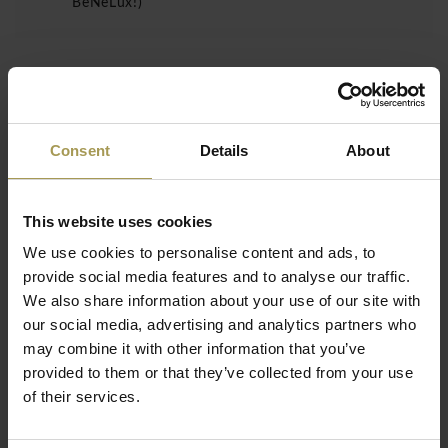
BeNeLux!)
De Bralco Loopy vergadertafel melamine is een ruime,
representatieve vergadertafel voor kantoren waar overleg
meer mag uitstralen dan puur functionaliteit. Door haar
Consent
Details
About
royale afmetingen, geborstelde stalen buisstructuur en
geïntegreerde kabeloplossing past deze tafel perfect in
boardrooms, directieruimtes, grote vergaderzalen en stijlvolle
This website uses cookies
projectinrichtingen.
We use cookies to personalise content and ads, to
✦ Ontwerp: Bralco Team
provide social media features and to analyse our traffic.
Lees meer
We also share information about your use of our site with
✦ Materiaal blad: spaanplaat van 18 mm, aan beide zijden
our social media, advertising and analytics partners who
bekleed met melamine houtafwerking
may combine it with other information that you’ve
✦ Onderstel: geborstelde stalen buizen
provided to them or that they’ve collected from your use
✦ Maten: 240, 260, 280, 300, 320, 360 of 400 x 124 of 164
of their services.
x 73 cm
✦ Kleur: verschillende afwerkingen volgens bijlage