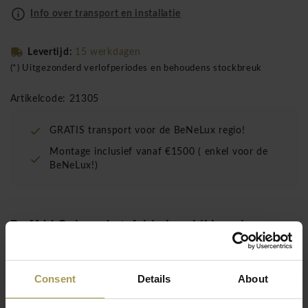
Info over transport en installatie
Levertijd:
15 werkdagen
(*) Uitgezonderd verlofperiodes en behoudens stockbreuk
Artikelcode: 21305
GRATIS transport voor de BeNeLux regio!
Montage inclusief vanaf €1500 ( enkel voor de
BeNeLux!)
De Mdd Ogi ronde tafel is beschikbaar in
verschillende maten gaande van 80Øcm -
100Øcm tot 120Øcm.
Consent
Details
About
Ontwerp:
Mdd
Materiaal:
Melamine spaanplaat E1 melamine 28mm