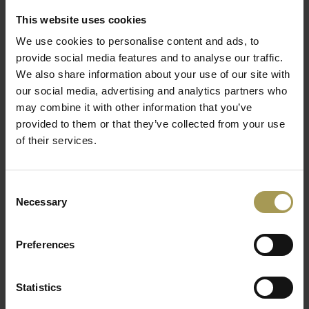
met PVC rand, gepoedercoat staal, acryl
This website uses cookies
Maten:
80Øcm - 100Øcm en 120Øcm x 74H cm
We use cookies to personalise content and ads, to
Kleur:
Zie stalenkaart in bijlage
Lees meer
provide social media features and to analyse our traffic.
Worden ongemonteerd geleverd(flatpacked) -
We also share information about your use of our site with
Professionele installatie(enkel BeNeLux) inclusief vanaf
our social media, advertising and analytics partners who
1.500€ goederenwaarde
may combine it with other information that you’ve
DeMdd Ogi ronde tafel, samen met de OGI bureaus, bieden
provided to them or that they’ve collected from your use
perfecte mogelijkheden voor het inrichten van zowel
of their services.
kantoren als wachtkamers. Met verschillende frames,
waaronder drie- en vierpootopties, kunnen talloze
Consent
interessante indelingen worden gecreëerd. De collectie
Necessary
Selection
omvat zowel ronde als vierkante tafelbladen, ideaal voor
diverse ruimtes en toepassingen.
Preferences
Een eenvoudig en klassiek werkblad in combinatie met
metalen poten zorgt voor een tijdloze uitstraling die zich
moeiteloos aanpast aan elk interieur. De Ogi tafels zijn
Statistics
perfect voor gebruikers die op zoek zijn naar eenvoudige,