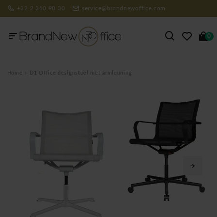
+32 2 310 98 30
service@brandnewoffice.com
0
Home
D1 Office designstoel met armleuning