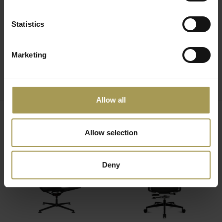
maximaal en activeer je je spieren. Door je te in te spannen
en te ontspannen in beweging, wordt je rug op de lange
Statistics
termijn verlicht en zelfs versterkt.
Voor het stoelmerk Wagner heeft ontwerper
Marketing
Stefan Diez een nieuw Dondola systeem
gecreëerd
dat een opvallende plaats onder de zitting gekregen heeft.
Allow all
D1 office stoel is tegelijk licht en sierlijk dankzij het met stof
beklede stalen buisframe.
Gerelateerde producten
Allow selection
De keuze is aan u: met armleuningen of zonder
armleuningen, met glijders(4 stervoet) of met wieltjes(op 5
stervoet).
Deny
De D1-bureaustoel/vergaderstoel combineert esthetisch
design, innovatieve materialen en dynamische
ziteigenschappen. Door de constructie van het met mazen
ommantelde buisvormige stalen frame kan de zitschaal zich
optimaal aanpassen aan de gehele zitpositie en wordt de