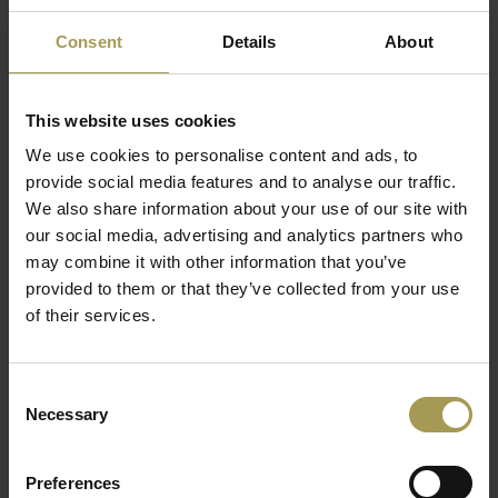
Materiaal:
gepoedercoat stalen frame, gaasbekleding
Maten:
83-93h x 48l x 77d cm
Consent
Details
About
Zitmaten:
42-52cm, 38cm diepte
Technische eigenschappen:
De montage van de
stoelschaal maakt beweging in alle richtingen mogelijk en
This website uses cookies
Lees meer
hellingsbewegingen gescheiden van de zitting en de
We use cookies to personalise content and ads, to
rugleuning
provide social media features and to analyse our traffic.
In twee kleuren beschikbaar
We also share information about your use of our site with
Gemonteerd geleverd
our social media, advertising and analytics partners who
Het waggelen is uitdrukkelijk toegestaan ​​met de Wagner D1
may combine it with other information that you’ve
draaibare bureaustoel/vergaderstoel en de iets lagere collega,
provided to them or that they’ve collected from your use
D1 low lounge chair. We weten allemaal dat zitten ongezond
of their services.
is, deze innovatieve driedimensionale stoel beweegt in elke
richting waardoor uw lichaam contant in beweging is!
Consent
De nieuwste designstoel gaat zelfs in de vierde dimensie:
Necessary
Selection
dankzij het slimme 4-assige anker van het buisvormige stalen
frame(Dondola-zitsysteem), is de openingshoek tussen de
Preferences
zitting en de rugleuning beweegbaar. In de D1-stoel zit je