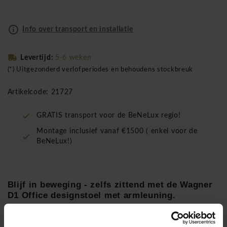
Info over transport en installatie
Levertijd:
5-6 weken
(*) Uitgezonderd verlofperiodes en behoudens stockbreuk
Artikelcode: 21727
GRATIS transport voor de BeNeLux regio!
Montage inclusief vanaf €1500 ( enkel voor de
BeNeLux!)
Blijf in beweging - zelfs zittend met de Wagner
D1 Office designstoel met armleuning.
Ontwerp:
Stefan Diez voor Wagner Living