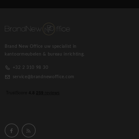
signaal om te gaan voor Wagner welness bureaustoel dat de
prestaties op de werkvloer verhoogt en voor het welzijn van
de mensen zorgt. Hun moto is: Movement that sits! Enkele
bekende Wagner welness stoelen: Wagner AluMedic, Wagner
Titan, Wagner W1, Wagner ErgoMedic en vele andere
ergonomische bureaustoelen en vergaderstoelen!
Brand New Office uw specialist in
kantoormeubelen & bureau inrichting.
Wagner D1 Office designstoel met armleuning
+32 2 310 98 30
service@brandnewoffice.com