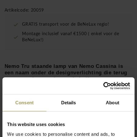
Artikelcode: 20059
GRATIS transport voor de BeNeLux regio!
Montage inclusief vanaf €1500 ( enkel voor de
BeNeLux!)
Nemo Tru staande lamp van Nemo Cassina is
een naam onder de designverlichting die terug
gaat naar de wortels van de Italiaanse
designjaren.
Ontwerp:
Roberto
Paoli voor Nemo Cassina,
2012
Consent
Details
About
Materiaal:
Metaal-aluminium
Maten:
185h x 12b x 10d
cm
This website uses cookies
Lees meer
Licht:
Linear LED, 16+33W , 110-240V
We use cookies to personalise content and ads, to
Dimbaar