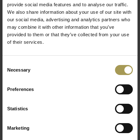
provide social media features and to analyse our traffic.
De Tru vloerlamp is meer dan alleen een werklamp, maar een
We also share information about your use of our site with
echt lichtsculptuur. Deze designlamp met geëxtrudeerde
our social media, advertising and analytics partners who
aluminium behuizing, aluminium gegoten koppen, diffusers in
may combine it with other information that you’ve
provided to them or that they’ve collected from your use
opaal en transparant methacrylaat bestaat uit een mat witte
of their services.
structuur, mat zwart, titan grijs of goud semigloss goud.
De LED-uplight zorgt voor een warme en diffuse
overstroming, terwijl de achter-LED een indirect
Consent
omgevingslicht creëert. Dubbel dimbaar.
Necessary
Selection
Dit eigentijdse ontwerp van Roberto Paoli is er een
voorbeeld van: strak design, hoogwaardige materialen,
Preferences
innovatieve verlichting. Deze Tru staande lamp geeft een
warme LED verlichting en diffuus licht richting plafond en
Statistics
wand. Bovendien is deze Tru designlamp van Nemo dimbaar.
Marketing
Gerelateerde producten