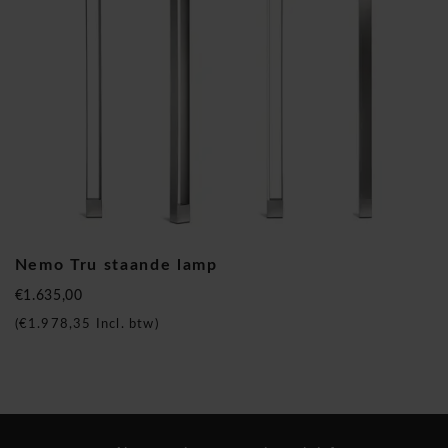
Perriand en Kazuhide Takahama. Strikt genomen is Nemo's
pad verbonden met de geschiedenis van het Italiaanse
ontwerp van de laatste twintig jaar. Nemo werd in 1993
opgericht door Franco Cassina, de eigenaar van Cassina SpA
en door Carlo Forcolini. Nemo staat bekend voor constante
innovatie dat geinspireerd werd door de Italiaanse design.
Hierdoor hebben ze een leidende positie in het lichtontwerp-
wereld van nu verworven. Deze Tru staande lamp is een
bekende designerslamp.
Nemo Tru staande lamp
Nemo Tru staande lamp
€1.635,00
(
€1.978,35
Incl. btw)