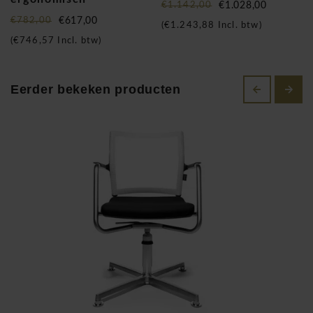
€1.142,00
€1.028,00
investeren we dagelijks geld en tijd in onderzoek om zo
€782,00
€617,00
(
€1.243,88
Incl. btw)
gezond mogelijk te zitten. Dagelijks stellen mensen hoge
(
€746,57
Incl. btw)
eisen en scheppen ze hoge verwachtingen aan hun dagelijkse
kwaliteit in het leven, wel Wagner doet hetzelfde voor
zitoplossingen! Wij ontwerpen een zitobject dat beweegt
Eerder bekeken producten
waardoor de rugklachten afnemen of totaal verdwijnen. Ze
maken van beweging een centraal deel van ons leven.
Tegenwoordig besteden we maximaal tot 14 uur per dag in
een zittende positie! 50% van alle Belgen lijden ten minste
eenmaal per jaar van pijn in de rug en 25% heeft zelfs
chronische pijnen. Voor velen betekent dit dus een
permanente psychologische belasting. Dat is dan het eerste
signaal om te gaan voor Wagner welness bureaustoel dat de
prestaties op de werkvloer verhoogt en voor het welzijn van
de mensen zorgt. Hun moto is: Movement that sits! Enkele
bekende Wagner welness stoelen: Wagner AluMedic, Wagner
Titan, Wagner W1, Wagner ErgoMedic en vele andere
ergonomische bureaustoelen en vergaderstoelen!