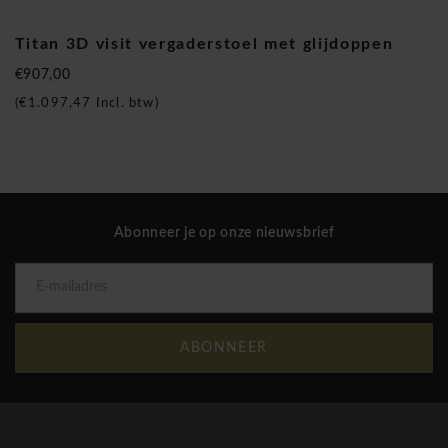
Wagner Titan 3D visit stoel op glijdoppen
Titan 3D visit vergaderstoel met glijdoppen
€907,00
(
€1.097,47
Incl. btw)
Abonneer je op onze nieuwsbrief
ABONNEER