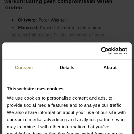
werkuitrusting geen compromissen willen
sluiten.
Ontwerp:
Peter Wagner
Materiaal:
Kunststof, frame in aluminium
gepolierd(glanzend), Trevira bekleding of leder ,
netweefsel 100% polypropyleen
Lees meer
Zitmaten:
42-51h x 46b x 46d cm
Technische eigenschappen:
Synchroonmechanisme
vergrendelbaar, zithoogte verstelbaar, ergonomisch
Consent
Details
About
gevormde zitting, driedimensionaal Dondola
zitmechanisme
Normen/test:
EN 1335, LGA/GS
This website uses cookies
Gemonteerd geleverd
We use cookies to personalise content and ads, to
provide social media features and to analyse our traffic.
Titan en Titan Net bureaustoel verenigen kwaliteit en
We also share information about your use of our site with
innovatie.De kwaliteit-vergaderstoelen Titan10, Titan20,
our social media, advertising and analytics partners who
Titan Limited of Titan Limited S zijn verkrijgbaar in een versie
may combine it with other information that you’ve
sledestoel, met 4 poten en glijdoppen of een vergaderstoel
provided to them or that they’ve collected from your use