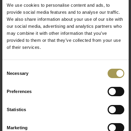
Normen/test:
EN 1335, LGA/GS
We use cookies to personalise content and ads, to
Gemonteerd geleverd
provide social media features and to analyse our traffic.
We also share information about your use of our site with
Titan en Titan Net bureaustoel verenigen kwaliteit en
our social media, advertising and analytics partners who
innovatie.De kwaliteit vergaderstoelen Titan10, Titan20,
may combine it with other information that you’ve
Titan Limited of Titan Limited S zijn verkrijgbaar in een versie
provided to them or that they’ve collected from your use
sledestoel, met 4 poten en glijdoppen of een vergaderstoel
of their services.
met wieltjes. De uitvoering van deze vergaderstoel in
gepolijst aluminium is verkrijgbaar in zwart of wit en dit in
een chroom of matte kleur. De afwerking van de luxe
Consent
Necessary
vergaderstoelen zijn in Trevira stof, hoogwaardig leder, met
Selection
een rugleuning in netbespanning of stof.
Preferences
Natuurlijk passen deze bezoekersstoelen qua
esthetiek en functie uitstekend bij de rest van
het Wagner Titan gamma.
Statistics
De revolutionaire 3-D techniek rondt ook hier het
programma met de klassieke vrij verende variant naar boven
Marketing