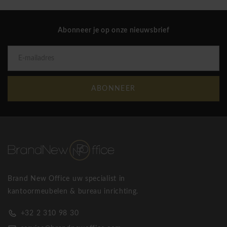
eenmaal per jaar van pijn in de rug en 25% heeft zelfs
chronische pijnen. Voor velen betekent dit dus een
Abonneer je op onze nieuwsbrief
permanente psychologische belasting. Dat is dan het eerste
signaal om te gaan voor Wagner welness bureaustoel dat de
prestaties op de werkvloer verhoogt en voor het welzijn van
de mensen zorgt. Hun moto is: Movement that sits! Enkele
bekende Wagner welness stoelen: Wagner AluMedic, Wagner
ABONNEER
Titan, Wagner W1, Wagner ErgoMedic en vele andere
ergonomische bureaustoelen en vergaderstoelen!
Wagner Titan Limited S visit
Brand New Office uw specialist in
kantoormeubelen & bureau inrichting.
+32 2 310 98 30