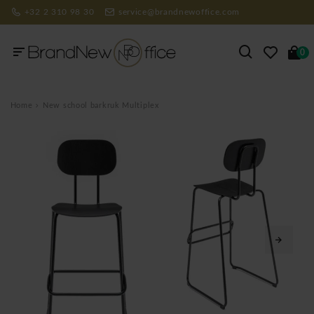
+32 2 310 98 30
service@brandnewoffice.com
0
Home
New school barkruk Multiplex