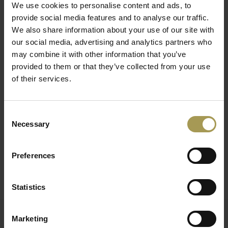
We use cookies to personalise content and ads, to
hij kan ingezet worden voor de soorten activiteiten die
provide social media features and to analyse our traffic.
vandaag plaatsvinden in de verschillende ruimtes, van café
We also share information about your use of our site with
tot thuis in de keuken en op kantoor.
our social media, advertising and analytics partners who
Regel een informele ontmoetingsplek of pantry met de New
may combine it with other information that you’ve
School design kruk met comfortabele voetsteun. Mix en
provided to them or that they’ve collected from your use
match afwerkingen zoals fineer of
bekleding
om een ruimte
of their services.
te creëren die aanvoelt als een divers ecosysteem, maar in
werkelijkheid is het gemaakt van slechts een paar
Consent
productsoorten. De kruk heeft een zithoogte van 64 cm of
Necessary
Selection
82 cm.
De barkruk is leverbaar in acht verschillende kleurensets
Preferences
bestaande uit Multiplex hout.
Klik hier om meer producten van dit merk te ontdekken
Statistics
Marketing