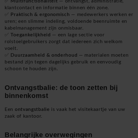
✅
Multifunctionaliteit
— ontvangst, administratie,
klantcontact en informatie binnen één zone.
✅
Praktisch & ergonomisch
— medewerkers werken er
uren; een slimme indeling, voldoende beenruimte en
kabelmanagement zijn onmisbaar.
✅
Toegankelijkheid
— een lage sectie voor
rolstoelgebruikers zorgt dat iedereen zich welkom
voelt.
✅
Duurzaamheid & onderhoud
— materialen moeten
bestand zijn tegen dagelijks gebruik en eenvoudig
schoon te houden zijn.
Ontvangstbalie: de toon zetten bij
binnenkomst
Een
ontvangstbalie
is vaak het visitekaartje van uw
zaak of kantoor.
Belangrijke overwegingen