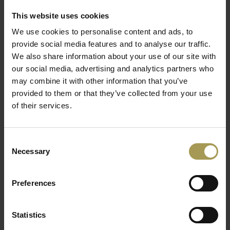
accenten) versterkt de indruk van professionaliteit.
This website uses cookies
Bekijk onze receptiebalies op Brand New Office –
Receptiebalies
We use cookies to personalise content and ads, to
provide social media features and to analyse our traffic.
We also share information about your use of our site with
Balie kopen: welke past bij uw
our social media, advertising and analytics partners who
bedrijf?
may combine it with other information that you’ve
provided to them or that they’ve collected from your use
Of u nu zoekt naar een ontvangstbalie, receptiebalie
of their services.
of maatwerkbalie: we helpen u bij de keuze.
✅
Stap 1. Functionele behoefte
— Welke taken
moeten er plaatsvinden aan de balie? (onthaal,
Consent
administratie, info, transacties) Hoeveel ruimte hebt u
Necessary
beschikbaar?
Selection
✅
Stap 2. Kies het design naar uw huisstijl
— Kies
kleuren en materialen die passen bij uw merk. Denk
Preferences
aan accentverlichting of logopanelen.
✅
Stap 3. Houd rekening met toegankelijkheid
—
Zorg dat een gedeelte van de balie toegankelijk is voor
Statistics
rolstoelgebruikers of mensen met beperkte mobiliteit.