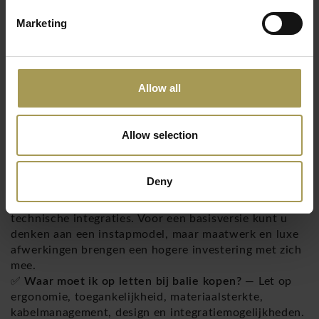
✅
Stap 4. Let op technische integraties
—
Kabeldoorvoer, stroomvoorziening, ventilatie en
Marketing
opbergvakken maken het gebruiksgemak groter.
✅
Stap 5. Overweeg een balie op maat
— Bij
afwijkende afmetingen of speciale wensen is
maatwerk vaak de beste oplossing.
Allow all
Ontdek onze maatwerkoplossingen op Brand New
Office – Maatwerk Balies
Allow selection
Veelgestelde vragen (FAQ)
Deny
✅
Wat kost een receptiebalie?
— De prijs hangt af
van afmeting, materiaalkeuze, afwerking en
technische integraties. Voor een basisversie kunt u
denken aan een instapmodel, maar maatwerk en luxe
afwerkingen brengen een hogere investering met zich
mee.
✅
Waar moet ik op letten bij balie kopen?
— Let op
ergonomie, toegankelijkheid, materiaalsterkte,
kabelmanagement, design en integratiemogelijkheden.