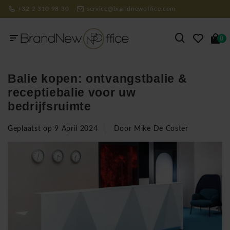
+32 2 310 98 30
service@brandnewoffice.com
0
Balie kopen: ontvangstbalie &
receptiebalie voor uw
bedrijfsruimte
Geplaatst op
9 April 2024
Door Mike De Coster