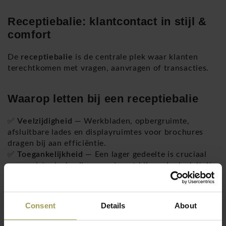
Receptiebalie: klantcontact in stijl &
comfort
De
receptiebalie
is de centrale plek waar klanten
terechtkomen met vragen, aanvragen of transacties.
Waarop letten bij een receptiebalie
✅
Veelzijdigheid
— Werkbladen, opbergruimte,
afsluitbare lades en displayruimtes voor brochures
dragen bij aan efficiëntie.
✅
Toegankelijkheid
— Een lager gedeelte is cruciaal
voor rolstoelgebruikers en draagt bij aan inclusiviteit.
✅
Stevigheid & onderhoud
— Kies materialen die
bestand zijn tegen intensief gebruik — sterke
constructie en krasvaste afwerking zijn een must.
Consent
Details
About
✅
Visuele aantrekkingskracht
— Een representatieve
afwerking (bijv. frontpanelen, glasdelen, LED-