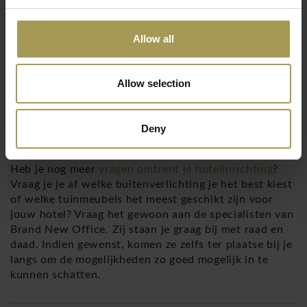
Allow all
Dé kers op de taart voor jouw hotelinrichting is een
opvallend kunstwerk.
Een leuk artikel in de Brand
Allow selection
New Office-collectie is de
Mummy Bear
: een groot
designbeeld van een beer van wel 110 cm hoog en 190
cm lang. Het beeld is verkrijgbaar in verschillende
Deny
kleuren. Kinderen zullen er vast en zeker weg van zijn!
Heb je nog meer
vragen omtrent je hotelinrichting
?
Vraag je je af welke buitenverlichting je het best kiest
of welke tuinmeubels het meest geschikt zijn voor
jouw hotel? Vraag het gewoon aan de specialisten van
Brand New Office. Zij staan je graag bij met raad en
daad. Indien gewenst, komen ze zelfs ter plaatse bij je
langs om de mogelijkheden zo goed mogelijk in te
kunnen schatten.