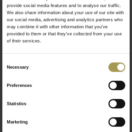
provide social media features and to analyse our traffic.
Het terras? Ook dat mag je aankleden met enkele
We also share information about your use of our site with
leuke accessoires. Brand New Office heeft
our social media, advertising and analytics partners who
gigantische vazen
van maar liefst 1,60m hoog! Ideaal
voor een prachtig groot boeket. Let’s bring the outside
may combine it with other information that you’ve
in!
provided to them or that they’ve collected from your use
of their services.
Consent
Necessary
Selection
Preferences
Statistics
Marketing