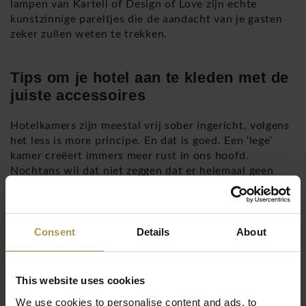
lampen van Kartell of Design of Love zijn echte
kunstzinnige pareltjes die de aandacht van je gasten
zeker zullen weten te trekken.
Tips om je hotel aan te kleden met de
juiste accessoires
Hotelkamers zijn meestal vrij sober ingericht, volgens
het less is more principe. En dat is goed. Een ‘lege’
kamer creëert immers meer rust in ons hoofd.
Nochtans wil dat niet zeggen dat er helemaal geen
leuke decoratie of een fantasietje in de kamer
aanwezig mag zijn.
Creëer een hip mini urban jungle effect in de kamer
Consent
Details
About
door enkele groene accenten zoals planten of
een met
mos bekleed bordje op de toiletdeur.
Of ga net voor
een heel industriële look met een
deurmat die lijkt op
This website uses cookies
een oude, roestige plaat
.
We use cookies to personalise content and ads, to